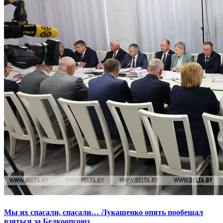
Мы их спасали, спасали… Лукашенко опять пообещал
взяться за Белкоопсоюз