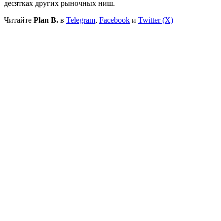
десятках других рыночных ниш.
Читайте
Plan B.
в
Telegram
,
Facebook
и
Twitter (X)