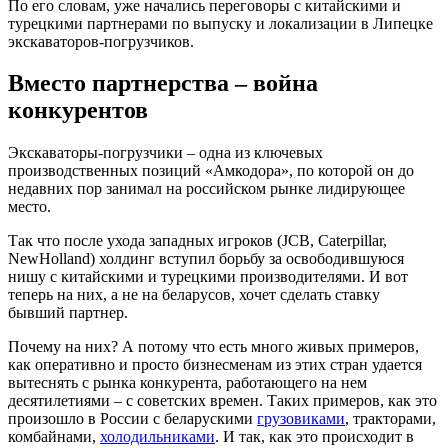
По его словам, уже начались переговоры с китайскими и
турецкими партнерами по выпуску и локализации в Липецке
экскаваторов-погрузчиков.
Вместо партнерства – война
конкурентов
Экскаваторы-погрузчики – одна из ключевых
производственных позиций «Амкодора», по которой он до
недавних пор занимал на российском рынке лидирующее
место.
Так что после ухода западных игроков (JCB, Сaterpillar,
NewHolland) холдинг вступил борьбу за освободившуюся
нишу с китайскими и турецкими производителями. И вот
теперь на них, а не на беларусов, хочет сделать ставку
бывший партнер.
Почему на них? А потому что есть много живых примеров,
как оперативно и просто бизнесменам из этих стран удается
вытеснять с рынка конкурента, работающего на нем
десятилетиями – с советских времен. Таких примеров, как это
произошло в России с беларускими
грузовиками
, тракторами,
комбайнами,
холодильниками
. И так, как это происходит в