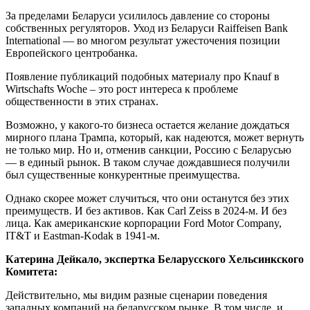
За пределами Беларуси усилилось давление со стороны
собственных регуляторов. Уход из Беларуси Raiffeisen Bank
International — во многом результат ужесточения позиции
Европейского центробанка.
Появление публикаций подобных материалу про Knauf в
Wirtschafts Woche – это рост интереса к проблеме
общественности в этих странах.
Возможно, у какого-то бизнеса остается желание дождаться
мирного плана Трампа, который, как надеются, может вернуть
не только мир. Но и, отменив санкции, Россию с Беларусью
— в единый рынок. В таком случае дождавшиеся получили
был существенные конкурентные преимущества.
Однако скорее может случиться, что они останутся без этих
преимуществ. И без активов. Как Carl Zeiss в 2024-м. И без
лица. Как американские корпорации Ford Motor Company,
IT&T и Eastman-Kodak в 1941-м.
Катерина Дейкало, экспертка Беларусского Хельсинкского
Комитета:
Действительно, мы видим разные сценарии поведения
западных компаний на беларусском рынке. В том числе, и