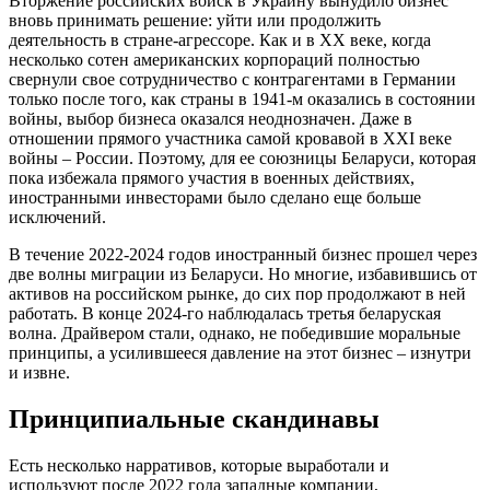
Вторжение российских войск в Украину вынудило бизнес
вновь принимать решение: уйти или продолжить
деятельность в стране-агрессоре. Как и в XX веке, когда
несколько сотен американских корпораций полностью
свернули свое сотрудничество с контрагентами в Германии
только после того, как страны в 1941-м оказались в состоянии
войны, выбор бизнеса оказался неоднозначен. Даже в
отношении прямого участника самой кровавой в XXI веке
войны – России. Поэтому, для ее союзницы Беларуси, которая
пока избежала прямого участия в военных действиях,
иностранными инвесторами было сделано еще больше
исключений.
В течение 2022-2024 годов иностранный бизнес прошел через
две волны миграции из Беларуси. Но многие, избавившись от
активов на российском рынке, до сих пор продолжают в ней
работать. В конце 2024-го наблюдалась третья беларуская
волна. Драйвером стали, однако, не победившие моральные
принципы, а усилившееся давление на этот бизнес – изнутри
и извне.
Принципиальные скандинавы
Есть несколько нарративов, которые выработали и
используют после 2022 года западные компании,