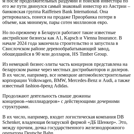
м после продолжительных раздумий и поисков инвестора по
его же пути двинулся самый знаковый инвестор из Австрии –
банковская группа Raiffeisen Bank International. Она
ретировалась, понеся на продаже Приорбанка потери в
объеме, как минимум, пары сотен миллионов евро.
Но по-прежнему в Беларуси работают такие известные
австрийские бизнесы как A1, Kapsch и Vienna Insurance. В
начале 2024 года закончила строительство и запустила в
Свислочском районе деревообрабатывающий завод,
обошедшийся в 90 млн долларов, HS Timber Group.
Из немецкой бизнес-элиты часть концернов представлена на
беларуском рынке через местных дистрибьюторов и дилеров.
В их числе, например, все немецкие автомобилестроительные
корпорации Volkswagen, BMW, Mercеdes-Benz и Audi, а также
известный fashion-бренд Adidas.
Продолжают деятельность свыше дюжины
концернов-«миллиардеров» с действующими дочерними
структурами.
В их число, например, входит логистическая компания DB
Schenker, владеющая беларуской фирмой «ДБ Шенкер». Это,
между прочим, дочка государственного железнодорожного
оператора Deutsche Bahn.