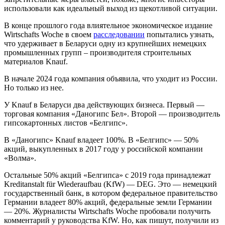
использовали как идеальный выход из щекотливой ситуации.
В конце прошлого года влиятельное экономическое издание
Wirtschafts Woche в своем
расследовании
попытались узнать,
что удерживает в Беларуси одну из крупнейших немецких
промышленных групп – производителя строительных
материалов Knauf.
В начале 2024 года компания объявила, что уходит из России.
Но только из нее.
У Knauf в Беларуси два действующих бизнеса. Первый —
торговая компания «Даногипс Бел». Второй — производитель
гипсокартонных листов «Белгипс».
В «Даногипс» Knauf владеет 100%. В «Белгипс» — 50%
акций, выкупленных в 2017 году у российской компании
«Волма».
Остальные 50% акций «Белгипса» с 2019 года принадлежат
Kreditanstalt für Wiederaufbau (KfW) — DEG. Это — немецкий
государственный банк, в котором федеральное правительство
Германии владеет 80% акций, федеральные земли Германии
— 20%. Журналисты Wirtschafts Woche пробовали получить
комментарий у руководства KfW. Но, как пишут, получили из