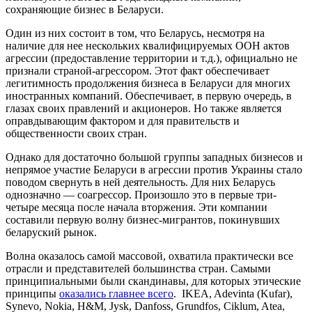
сохраняющие бизнес в Беларуси.
Один из них состоит в том, что Беларусь, несмотря на
наличие для нее нескольких квалифицируемых ООН актов
агрессии (предоставление территории и т.д.), официально не
признали страной-агрессором. Этот факт обеспечивает
легитимность продолжения бизнеса в Беларуси для многих
иностранных компаний. Обеспечивает, в первую очередь, в
глазах своих правлений и акционеров. Но также является
оправдывающим фактором и для правительств и
общественности своих стран.
Однако для достаточно большой группы западных бизнесов и
непрямое участие Беларуси в агрессии против Украины стало
поводом свернуть в ней деятельность. Для них Беларусь
однозначно — соагрессор. Произошло это в первые три-
четыре месяца после начала вторжения. Эти компании
составили первую волну бизнес-мигрантов, покинувших
беларуский рынок.
Волна оказалось самой массовой, охватила практически все
отрасли и представителей большинства стран. Самыми
принципиальными были скандинавы, для которых этические
принципы
оказались главнее всего
. IKEA, Adevinta (Kufar),
Synevo, Nokia, H&M, Jysk, Danfoss, Grundfos, Ciklum, Atea,