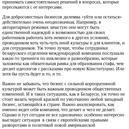
принимать самостоятельных решений в вопросах, которые
пересекаются с ее интересами.
Для добросовестных бизнесов дилемма «уйти или остаться»
действительно очень неоднозначная. Например, в
авторитарных режимах зачастую они могут быть
единственной надеждой и возможностью для своих
работников работать хоть немного в других условиях,
проводником хоть чуть-чуть иной культуры и для клиентов, и
для сотрудников. Уж точно лучше, чтобы сотрудники
беларуского отделения международной компании послушали
какие-то тренинги по инклюзии и разнообразию, которые
заложены как обязательная рамка для образования стафа, чем
десант идеологов с рассказами про новую Конституцию. Или
хотя бы пусть будет и то, и то.
Важно не забывать, что бизнес с сильной корпоративной
культурой может быть важным проводником общественных
изменений. И в таких ситуациях, как в Беларуси, уж точно не
стоит мазать черной краской по умолчанию любой западный
бизнес, остающийся в стране. Важно анализировать, как
именно ведет себя компания, что делает и чего не делает.
Однако и тут сегодня не все однозначно: особенно интересно
выглядит ситуация в связи с европейскими правыми
разворотами и политикой новой американской