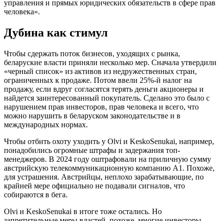
управления и прямых юридических обязательств в сфере прав
человека».
Дубина как стимул
Чтобы сдержать поток бизнесов, уходящих с рынка,
беларуские власти приняли несколько мер. Сначала утвердили
«черный список» из активов из недружественных стран,
ограниченных к продаже. Потом ввели 25%-й налог на
продажу, если вдруг согласятся терять деньги акционеры и
найдется заинтересованный покупатель. Сделано это было с
нарушением прав инвесторов, прав человека и всего, что
можно нарушить в беларуском законодательстве и в
международных нормах.
Чтобы отбить охоту уходить у Olvi и KeskoSenukai, например,
понадобились огромные штрафы и задержания топ-
менеджеров. В 2024 году оштрафовали на приличную сумму
австрийскую телекоммуникационную компанию A1. Похоже,
для устрашения. Австрийцы, неплохо зарабатывающие, по
крайней мере официально не подавали сигналов, что
собираются в бега.
Olvi и KeskoSenukai в итоге тоже остались. Но
запретительные меры властей, похоже, многие инвесторы