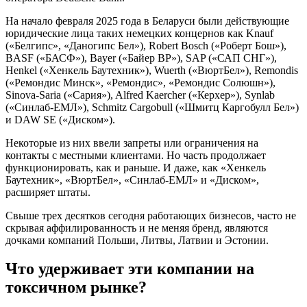
На начало февраля 2025 года в Беларуси были действующие
юридические лица таких немецких концернов как Knauf
(«Белгипс», «Даногипс Бел»), Robert Bosch («Роберт Бош»),
BASF («БАСФ»), Bayer («Байер ВР»), SAP («САП СНГ»),
Henkel («Хенкель Баутехник»), Wuerth («ВюртБел»), Remondis
(«Ремондис Минск», «Ремондис», «Ремондис Солюшн»),
Sinova-Saria («Сария»), Alfred Kaercher («Керхер»), Synlab
(«Синлаб-ЕМЛ»), Schmitz Cargobull («Шмитц Каргобулл Бел»)
и DAW SE («Диском»).
Некоторые из них ввели запреты или ограничения на
контакты с местными клиентами. Но часть продолжает
функционировать, как и раньше. И даже, как «Хенкель
Баутехник», «ВюртБел», «Синлаб-ЕМЛ» и «Диском»,
расширяет штаты.
Свыше трех десятков сегодня работающих бизнесов, часто не
скрывая аффилированность и не меняя бренд, являются
дочками компаний Польши, Литвы, Латвии и Эстонии.
Что удерживает эти компании на
токсичном рынке?