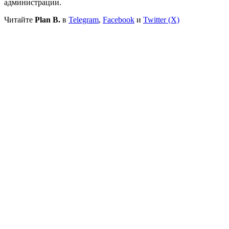
администрации.
Читайте
Plan B.
в
Telegram
,
Facebook
и
Twitter (X)