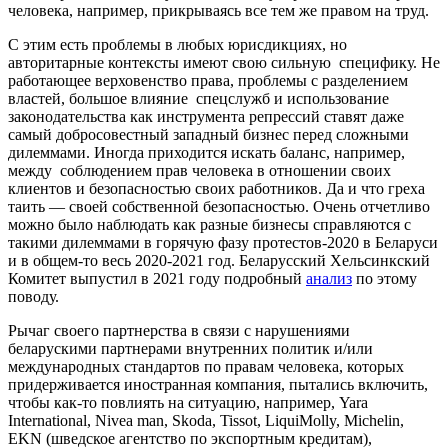
человека, например, прикрываясь все тем же правом на труд.
С этим есть проблемы в любых юрисдикциях, но
авторитарные контексты имеют свою сильную специфику. Не
работающее верховенство права, проблемы с разделением
властей, большое влияние спецслужб и использование
законодательства как инструмента репрессий ставят даже
самый добросовестный западный бизнес перед сложными
дилеммами. Иногда приходится искать баланс, например,
между соблюдением прав человека в отношении своих
клиентов и безопасностью своих работников. Да и что греха
таить — своей собственной безопасностью. Очень отчетливо
можно было наблюдать как разные бизнесы справляются с
такими дилеммами в горячую фазу протестов-2020 в Беларуси
и в общем-то весь 2020-2021 год. Беларусский Хельсинкский
Комитет выпустил в 2021 году подробный
анализ
по этому
поводу.
Рычаг своего партнерства в связи с нарушениями
беларускими партнерами внутренних политик и/или
международных стандартов по правам человека, которых
придерживается иностранная компания, пытались включить,
чтобы как-то повлиять на ситуацию, например, Yara
International, Nivea man, Skoda, Tissot, LiquiMolly, Michelin,
EKN (шведское агентство по экспортным кредитам),