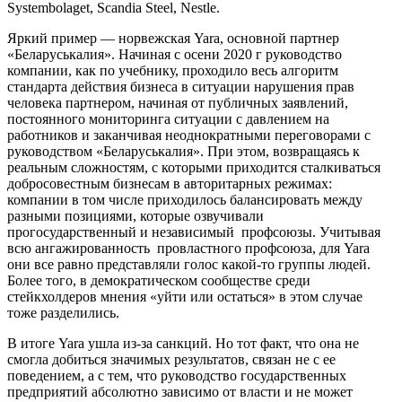
Systembolaget, Scandia Steel, Nestle.
Яркий пример — норвежская Yara, основной партнер
«Беларуськалия». Начиная с осени 2020 г руководство
компании, как по учебнику, проходило весь алгоритм
стандарта действия бизнеса в ситуации нарушения прав
человека партнером, начиная от публичных заявлений,
постоянного мониторинга ситуации с давлением на
работников и заканчивая неоднократными переговорами с
руководством «Беларуськалия». При этом, возвращаясь к
реальным сложностям, с которыми приходится сталкиваться
добросовестным бизнесам в авторитарных режимах:
компании в том числе приходилось балансировать между
разными позициями, которые озвучивали
прогосударственный и независимый профсоюзы. Учитывая
всю ангажированность провластного профсоюза, для Yara
они все равно представляли голос какой-то группы людей.
Более того, в демократическом сообществе среди
стейкхолдеров мнения «уйти или остаться» в этом случае
тоже разделились.
В итоге Yara ушла из-за санкций. Но тот факт, что она не
смогла добиться значимых результатов, связан не с ее
поведением, а с тем, что руководство государственных
предприятий абсолютно зависимо от власти и не может