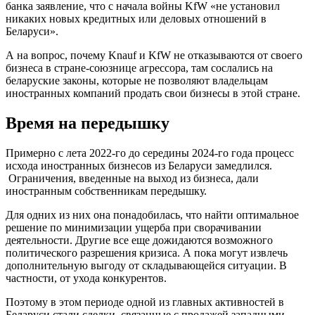
банка заявление, что с начала войны KfW «не установил
никаких новых кредитных или деловых отношений в
Беларуси».
А на вопрос, почему Knauf и KfW не отказываются от своего
бизнеса в стране-союзнице агрессора, там сослались на
беларуские законы, которые не позволяют владельцам
иностранных компаний продать свои бизнесы в этой стране.
Время на передышку
Примерно с лета 2022-го до середины 2024-го года процесс
исхода иностранных бизнесов из Беларуси замедлился.
Ограничения, введенные на выход из бизнеса, дали
иностранным собственникам передышку.
Для одних из них она понадобилась, что найти оптимальное
решение по минимизации ущерба при сворачивании
деятельности. Другие все еще дожидаются возможного
политического разрешения кризиса. А пока могут извлечь
дополнительную выгоду от складывающейся ситуации. В
частности, от ухода конкурентов.
Поэтому в этом периоде одной из главных активностей в
Беларуси стали сделки, связанные с продажей западными