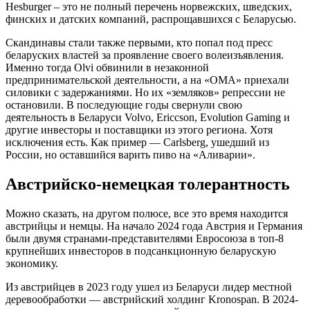
Hesburger – это не полный перечень норвежских, шведских,
финских и датских компаний, распрощавшихся с Беларусью.
Скандинавы стали также первыми, кто попал под пресс
беларуских властей за проявление своего волеизъявления.
Именно тогда Olvi обвинили в незаконной
предпринимательской деятельности, а на «ОМА» приехали
силовики с задержаниями. Но их «земляков» репрессии не
остановили. В последующие годы свернули свою
деятельность в Беларуси Volvo, Ericcson, Evolution Gaming и
другие инвесторы и поставщики из этого региона. Хотя
исключения есть. Как пример — Carlsberg, ушедший из
России, но оставшийся варить пиво на «Аливарии».
Австрийско-немецкая толерантность
Можно сказать, на другом полюсе, все это время находится
австрийцы и немцы. На начало 2024 года Австрия и Германия
были двумя странами-представителями Евросоюза в топ-8
крупнейших инвесторов в подсанкционную беларускую
экономику.
Из австрийцев в 2023 году ушел из Беларуси лидер местной
деревообработки — австрийский холдинг Kronospan. В 2024-