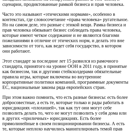
сценарии, продиктованные рамкой бизнеса и прав человека.
Часто это называют «этическими нормами», особенно в
контекстах, где словосочетание «права человека» ругательное.
Но на самом деле, это разные с этикой вещи. Рамка бизнеса и
прав человека обязывает бизнес соблюдать права человека,
которые имеют четкое содержание и не являются благими
пожеланиями в отличие от этических норм, и делать это вне
зависимости от того, как ведет себя государство, в котором
они работают.
Этот стандарт за последние лет 15 развился из рамочного
стандарта, принятого на уровне ООН в 2011 году, в принятые
как бизнесом, так и другими стейкхолдерами обязательные
правила игры, которые включены во внутренние
корпоративные политики компаний, программные документы
ЕС, национальные законы ряда европейских стран.
При этом важно помнить, что есть разные бизнесы: есть более
добросовестные, а есть те, которые только и рады работать в
юрисдикциях «плохишей», так как тут они могут себе
позволить делать то, чего не могут позволить у себя дома или
в других «приличных» юрисдикциях. Есть более
прямолинейные в своем позиционировании бизнесы. А есть
те, которые неплохо научились манипулировать темой прав