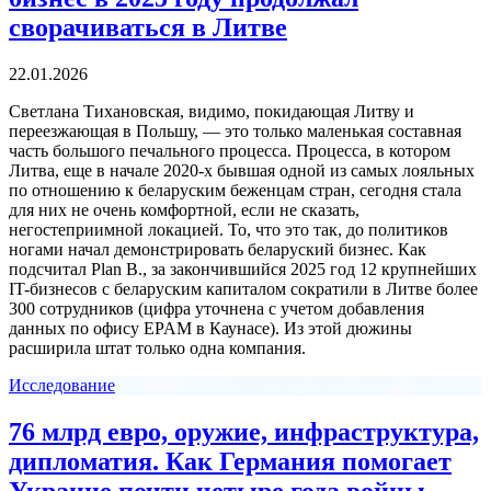
сворачиваться в Литве
22.01.2026
Светлана Тихановская, видимо, покидающая Литву и
переезжающая в Польшу, — это только маленькая составная
часть большого печального процесса. Процесса, в котором
Литва, еще в начале 2020-х бывшая одной из самых лояльных
по отношению к беларуским беженцам стран, сегодня стала
для них не очень комфортной, если не сказать,
негостеприимной локацией. То, что это так, до политиков
ногами начал демонстрировать беларуский бизнес. Как
подсчитал Plan B., за закончившийся 2025 год 12 крупнейших
IT-бизнесов с беларуским капиталом сократили в Литве более
300 сотрудников (цифра уточнена с учетом добавления
данных по офису EPAM в Каунасе). Из этой дюжины
расширила штат только одна компания.
Исследование
76 млрд евро, оружие, инфраструктура,
дипломатия. Как Германия помогает
Украине почти четыре года войны