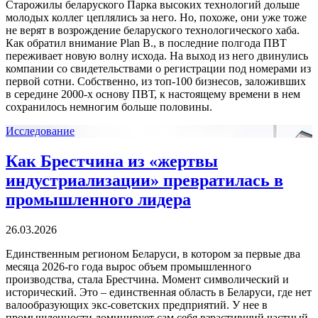
Старожилы беларуского Парка высоких технологий дольше
молодых коллег цеплялись за него. Но, похоже, они уже тоже
не верят в возрождение беларуского технологического хаба.
Как обратил внимание Plan B., в последние полгода ПВТ
переживает новую волну исхода. На выход из него двинулись
компании со свидетельствами о регистрации под номерами из
первой сотни. Собственно, из топ-100 бизнесов, заложивших
в середине 2000-х основу ПВТ, к настоящему времени в нем
сохранилось немногим больше половины.
Исследование
Как Брестчина из «жертвы
индустриализации» превратилась в
промышленного лидера
26.03.2026
Единственным регионом Беларуси, в котором за первые два
месяца 2026-го года вырос объем промышленного
производства, стала Брестчина. Момент символический и
исторический. Это – единственная область в Беларуси, где нет
валообразующих экс-советских предприятий. У нее в
промышленности доминирует сам себя взрастивший частный