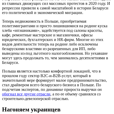
из главных движущих сил массовых протестов в 2020 году. И
репрессии привели к самой масштабной в истории Беларуси
его политической и экономической миграции.
Теперь недвижимость в Польше, приобретаемая
политэмигрантами и просто лишившимися на родине куска
хлеба «ипэшниками», задействуется под салоны красоты,
кафе, ремонтные мастерские и магазинчики, офисы
юридических, бухгалтерских и HR-фирм. Многие из этих
видов деятельности теперь на родине либо исключены
беларускими властями из разрешенных для ИП, либо
выведены из-под льготного налогообложения. Но уехавшие
могут здесь продолжать то, чем занимались десятилетиями в
Беларуси.
Польша является настолько комфортной локацией, что в
прошлом году сектор B2C-и-B2B-услуг, который в
значительной мере формирует малое предпринимательство,
стал драйвером всего беларуского бизнеса в Польше. По
подсчетам экспертов, по динамике прироста выручки он
обогнал все другие отрасли
, а по ее объему сравнялся со
строительно-девелоперской отраслью.
Нагоняем украинцев