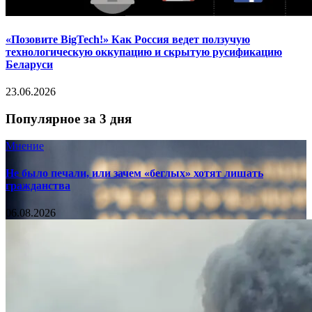
«Позовите BigTech!» Как Россия ведет ползучую
технологическую оккупацию и скрытую русификацию
Беларуси
23.06.2026
Популярное за 3 дня
Мнение
Не было печали, или зачем «беглых» хотят лишать
гражданства
06.08.2026