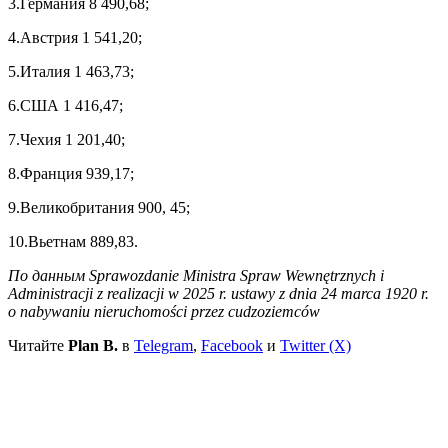
3.Германия 8 490,68;
4.Австрия 1 541,20;
5.Италия 1 463,73;
6.США 1 416,47;
7.Чехия 1 201,40;
8.Франция 939,17;
9.Великобритания 900, 45;
10.Вьетнам 889,83.
По данным Sprawozdanie Ministra Spraw Wewnętrznych i
Administracji z realizacji w 2025 r. ustawy z dnia 24 marca 1920 r.
o nabywaniu nieruchomości przez cudzoziemców
Читайте
Plan B.
в
Telegram
,
Facebook
и
Twitter (X)