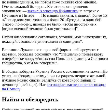
по нашим данным, вы потом тоже скажете своё мнение.
Очень сложный был день. К счастью, он прилично
закончился, —
заявил Александр Лукашенко
на встрече с
Путиным в Питере. — По нашим данным, я записал, более 15
«Леопардов» уничтожено и более 20 «Брэдли» за один бой.
Такого, по-моему, никогда не было, чтобы иностранных
[видов военной техники было уничтожено]”.
Путин благосклонно соглашался, уточняя, мол “иностранных,
пожалуй, столько не уничтожали за один день”.
Вспомнил Лукашенко и про свой фирменный аргумент с
картами, рассказав союзнику, что “специально привёз карту
о переброске вооружённых сил Польши к границам Союзного
государства, о чём вы говорили”.
В общем, победить Украину Россия с союзником не может. Но
успех необходим, поэтому пока на радость непритязательной
публике можно спасти Беларусь от коварного Запада (с
демонстрацией карт). Или
отговорить вагнеровцев от похода
на Польшу
.
Найти и обезвредить
Побеждая “чужих”, не стоит забывать про зачистку “своих”.