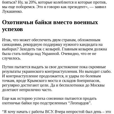
бояться? Ну, за 20%, которые колеблются и которые против,
мы еще поборемся. Это я говорю как президент», — заявил
Лукашенко.
Охотничьи байки вместо военных
успехов
Итак, что может обеспечить двум странам, обложенным
санкциями, рекордную поддержку нужного кандидата на
выборах? Заходить так с козырей. Главным козырем должна
была стать победа над Украиной. Очевидно, что ее не
случилось.
Путин пытается выдать за свое достижение пока скромные
результаты украинского контрнаступления. Но выходит слабо.
И контрнаступление продолжается, и удары по болевым
точкам, вроде Крымского моста и складов боеприпасов,
регулярно достигают цели. Да и беспилотники до Москвы
долетают неприлично часто.
Еще как историю успеха союзники пытаются продать
охотничьи байки про подстреленных “Леопардов”.
“Я хочу начать с работы ВСУ. Вчера непростой был день ‒ это