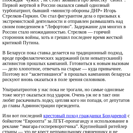
Первой жертвой в России оказался самый одиозный
турбопатриот, бывший «министр обороны ДНР» Игорь
Стрелков-Гиркин. Он стал фигурантом дела о призывах к
экстремистской деятельности и отправлен размышлять над
своим поведением в “Лефортово”. Задержание для многих в
России стало неожиданностью. Стрелков — горячий
сторонник войны, хоть и грешил последнее время жесткой
критикой Путина.
В Беларуси пока ставка делается на традиционный подход,
вроде профилактических задержаний (или невыпусканий)
активистов прошлых кампаний. Готовиться к новым вызовам
— дело хлопотное, отвечать на старые — куда привычнее.
Поэтому все “засветившиеся” в прошлых кампаниях беларусы
рискуют вновь оказаться в поле зрения силовиков.
Ультрапатриотов у нас пока не трогали, но самые одиозные
тоже могут оказаться под ударом. Очень уж не в такт они
любят раскачивать лодку, цепляя кого ни попадя, от депутатов
до главы Администрации президента.
Или вот последний
крестовый поход гражданки Бондаревой
с
бойкотом “Евроопта” за ЛГБТ-пропаганду и использование в
рекламе “змагара-госпереворотчика”. Крупнейший ритейлер
страны — это не крест неправильному священнику и не