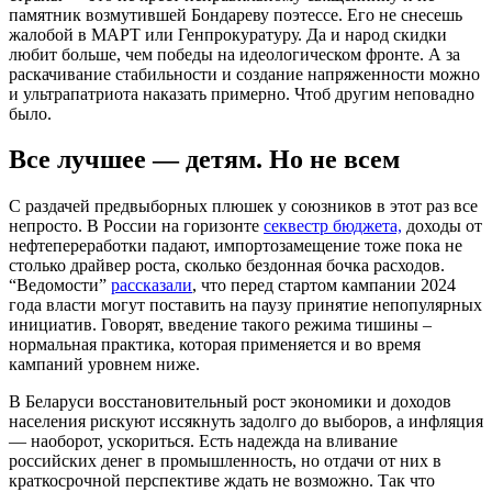
памятник возмутившей Бондареву поэтессе. Его не снесешь
жалобой в МАРТ или Генпрокуратуру. Да и народ скидки
любит больше, чем победы на идеологическом фронте. А за
раскачивание стабильности и создание напряженности можно
и ультрапатриота наказать примерно. Чтоб другим неповадно
было.
Все лучшее — детям. Но не всем
С раздачей предвыборных плюшек у союзников в этот раз все
непросто. В России на горизонте
секвестр бюджета,
доходы от
нефтепереработки падают, импортозамещение тоже пока не
столько драйвер роста, сколько бездонная бочка расходов.
“Ведомости”
рассказали
, что перед стартом кампании 2024
года власти могут поставить на паузу принятие непопулярных
инициатив. Говорят, введение такого режима тишины –
нормальная практика, которая применяется и во время
кампаний уровнем ниже.
В Беларуси восстановительный рост экономики и доходов
населения рискуют иссякнуть задолго до выборов, а инфляция
— наоборот, ускориться. Есть надежда на вливание
российских денег в промышленность, но отдачи от них в
краткосрочной перспективе ждать не возможно. Так что