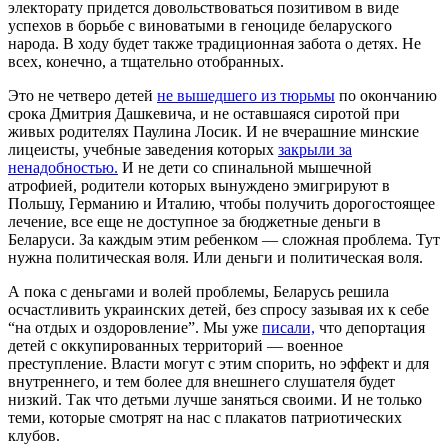
электорату придется довольствоваться позитивом в виде
успехов в борьбе с виноватыми в геноциде беларуского
народа. В ходу будет также традиционная забота о детях. Не
всех, конечно, а тщательно отобранных.
Это не четверо детей
не вышедшего из тюрьмы
по окончанию
срока Дмитрия Дашкевича, и не оставшаяся сиротой при
живых родителях Паулина Лосик. И не вчерашние минские
лицеисты, учебные заведения которых
закрыли за
ненадобностью.
И не дети со спинальной мышечной
атрофией, родители которых вынуждено эмигрируют в
Польшу, Германию и Италию, чтобы получить дорогостоящее
лечение, все еще не доступное за бюджетные деньги в
Беларуси. За каждым этим ребенком — сложная проблема. Тут
нужна политическая воля. Или деньги и политическая воля.
А пока с деньгами и волей проблемы, Беларусь решила
осчастливить украинских детей, без спросу зазывая их к себе
“на отдых и оздоровление”. Мы уже
писали,
что депортация
детей с оккупированных территорий — военное
преступление. Власти могут с этим спорить, но эффект и для
внутреннего, и тем более для внешнего слушателя будет
низкий. Так что детьми лучше заняться своими. И не только
теми, которые смотрят на нас с плакатов патриотических
клубов.