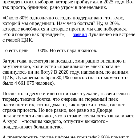
президентских выборов, которые пройдут аж в 2025 году. Вот
так просто, буднично, рано утром в понедельник.
«Около 80% однозначно сегодня поддерживают тот курс,
который мы определили. Нам чего бояться? Ну, за 20%,
которые колеблются и которые против, мы еще поборемся.
Это я говорю как президент», —
заявил
Лукашенко на встрече
с главой ЦИК.
То есть цель — 100%. Но есть пара нюансов.
За три года, несмотря на посадки, эмиграцию внешнюю и
внутреннюю, количество «правильного» электората не
сдвинулось ни на йоту? В 2020 году, напомним, по данным
ЦИК, Лукашенко набрал 80,1% голосов (на тот момент это
было 4 661 075 человек).
После этого десятки или сотни тысяч уехали, тысячи сели в
тюрьму, тысячи боятся, что очередь на тюремный паек
настигнет и их, сотни думают, как переехать туда, где нет
страха присесть. Но все равно, все равно во Дворце
независимости считают, что в стране лояльность зашкаливает.
А курс – «посадим каждого, отпустим выжатого» –
поддерживает большинство.
А предположить другие цифры не комильфо? 60% покажут,