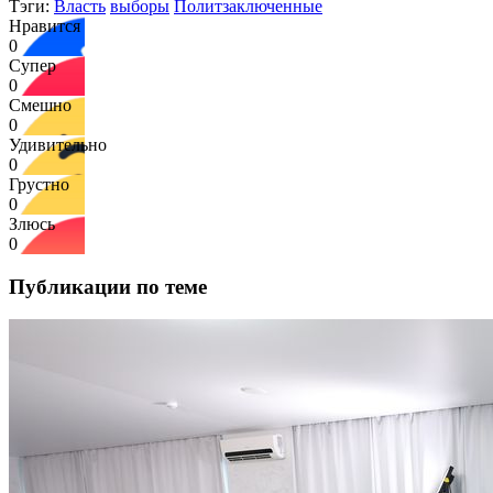
Тэги:
Власть
выборы
Политзаключенные
Нравится
0
Супер
0
Смешно
0
Удивительно
0
Грустно
0
Злюсь
0
Публикации по теме