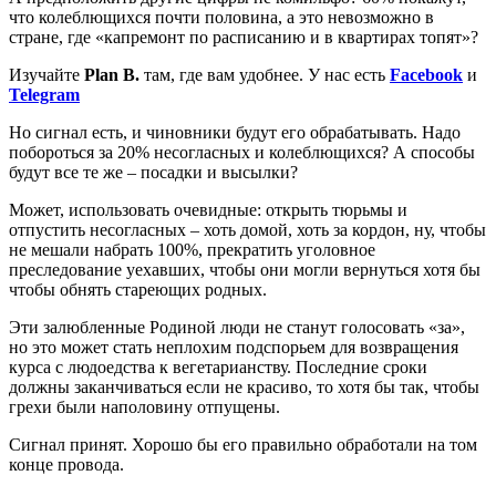
что колеблющихся почти половина, а это невозможно в
стране, где «капремонт по расписанию и в квартирах топят»?
Изучайте
Plan B.
там, где вам удобнее. У нас есть
Facebook
и
Telegram
Но сигнал есть, и чиновники будут его обрабатывать. Надо
побороться за 20% несогласных и колеблющихся? А способы
будут все те же – посадки и высылки?
Может, использовать очевидные: открыть тюрьмы и
отпустить несогласных – хоть домой, хоть за кордон, ну, чтобы
не мешали набрать 100%, прекратить уголовное
преследование уехавших, чтобы они могли вернуться хотя бы
чтобы обнять стареющих родных.
Эти залюбленные Родиной люди не станут голосовать «за»,
но это может стать неплохим подспорьем для возвращения
курса с людоедства к вегетарианству. Последние сроки
должны заканчиваться если не красиво, то хотя бы так, чтобы
грехи были наполовину отпущены.
Сигнал принят. Хорошо бы его правильно обработали на том
конце провода.