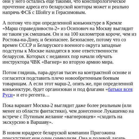
они у него остались еще такими, что конспирологическое
прочтение адреса его беларуской конторы может и реально
напрячь ФСБ с Шойгу и Герасимовым.
А потому что при определенной коньюнктуре в Кремле
«Марш справедливости-2» из Осипович на Москву выглядит
не таким уж смешным. Он и на 100 километров короче, чем из
Ростова-на-Дону, и безопаснее. Безопаснее, потому что со
времен СССР и Беларуского военного округа западные
подступы к Москве находятся в зоне ответственности
беларусов. Которых с недавних пор начали обучать
инструктора ЧВК «Вагнер» во вторую армию мира.
Потом глядишь, пара-другая тысяч на контрактной основе и
согласится подставить плечо новообретенным боевым
товарищам. А если этот марш-2, опять же, при определенной
коньюнктуре, будет организован и под флагами «
батьки всея
Руси
» и его регента…
Пока вариант Москва-2 выглядит даже более реальным (или
менее из области фантастики), чем донесенное Лукашенко на
встрече с Путиным желание «вагнеровцев» «сходить на
экскурсию в Варшаву».
В новом юрадресе беларуской компании Пригожина
присутствует еще один символизм. Она и полевой лагерь