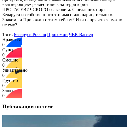
«вагнеровцев» разместились на территории
ПРОТАСЕВИЧСКОГО сельсовета. С недавних пор в
Беларуси из собственного это имя стало нарицательным.
Знаком ли Пригожин с этим кейсом? Или напрягаться нужно
не ему?
Тэги:
Беларусь-Россия
Пригожин
ЧВК Вагнер
Нравится
0
Супер
0
Смешно
0
Удивительно
0
Грустно
0
Злюсь
0
Публикации по теме