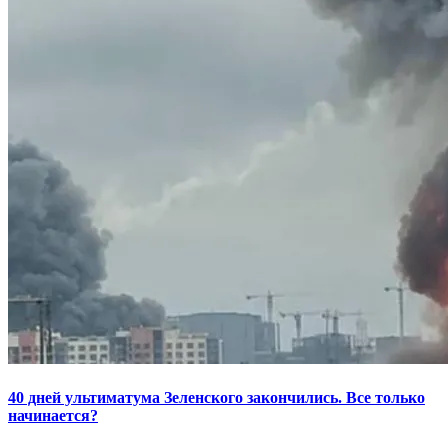
40 дней ультиматума Зеленского закончились. Все только
начинается?