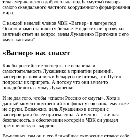
тела американского добровольца под Бахмутом) главаря
самого скандального частного вооруженного формирования
мира.
С каждой неделей членов ЧВК «Вагнер» в лагере под
Осиповичами становится больше. Но до сих не прозвучал
внятный ответ на вопрос, зачем Лукашенко Пригожин с его
«музыкантами”.
«Вагнер» нас спасет
Как бы российские эксперты не оспаривали
самостоятельность Лукашенко в принятии решений,
вагнеровцы появились в Беларуси не потому, что Путин
попросил их пригреть. А потому что они зачем-то
понадобились самому Лукашенко.
И не для того, чтобы «спасти Россию от смуты». Хотя в
данный момент внутренний конфликт у союзника ему тоже
не с руки. Возможно, цель Лукашенко в истории с
вагнеровцами более приземленна. А именно — личная
безопасность, в обеспечении которой в ЧВК он увидел
преторианскую гвардию.
Во-первых, сам он и его ближайшее окружение отдают себе