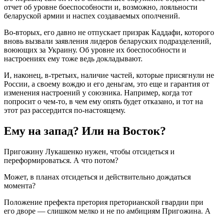
отчет об уровне боеспособности и, возможно, лояльности
беларуской армии и наспех создаваемых ополчений.
Во-вторых, его давно не отпускает призрак Каддафи, которого
вновь вызвали заявления лидеров беларуских подразделений,
воюющих за Украину. Об уровне их боеспособности и
настроениях ему тоже ведь докладывают.
И, наконец, в-третьих, наличие частей, которые присягнули не
России, а своему вождю и его деньгам, это еще и гарантия от
изменения настроений у союзника. Например, когда тот
попросит о чем-то, в чем ему опять будет отказано, и тот на
этот раз рассердится по-настоящему.
Ему на запад? Или на Восток?
Пригожину Лукашенко нужен, чтобы отсидеться и
переформироваться. А что потом?
Может, в планах отсидеться и действительно дождаться
момента?
Положение префекта претория преторианской гвардии при
его дворе — слишком мелко и не по амбициям Пригожина. А