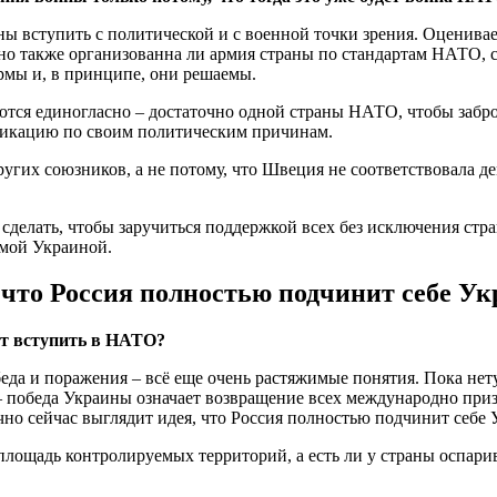
ы вступить с политической и с военной точки зрения. Оценивае
но также организованна ли армия страны по стандартам НАТО, 
рмы и, в принципе, они решаемы.
ются единогласно – достаточно одной страны НАТО, чтобы забр
ификацию по своим политическим причинам.
других союзников, а не потому, что Швеция не соответствовал
сделать, чтобы заручиться поддержкой всех без исключения стр
амой Украиной.
что Россия полностью подчинит себе Ук
ет вступить в НАТО?
да и поражения – всё еще очень растяжимые понятия. Пока нету
победа Украины означает возвращение всех международно призн
о сейчас выглядит идея, что Россия полностью подчинит себе У
площадь контролируемых территорий, а есть ли у страны оспари