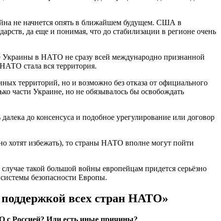
ойна не начнется опять в ближайшем будущем. США в
арств, да еще и понимая, что до стабилизации в регионе очень
ие Украины в НАТО не сразу всей международно признанной
 НАТО стала вся территория.
нных территорий, но и возможно без отказа от официального
ко части Украине, но не обязывалось бы освобождать
 далека до консенсуса и подобное урегулирование или договор
ьно хотят избежать), то страны НАТО вполне могут пойти
 случае такой большой войны европейцам придется серьёзно
 системы безопасности Европы.
я поддержкой всех стран НАТО»
О с Россией? Или есть иные причины?