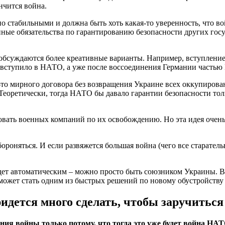
нчится война.
 стабильными и должна быть хоть какая-то уверенность, что в
ные обязательства по гарантированию безопасности других госуд
, обсуждаются более креативные варианты. Например, вступлен
РГ вступило в НАТО, а уже после воссоединения Германии частью
-то мирного договора без возвращения Украине всех оккупирова
Теоретически, тогда НАТО бы давало гарантии безопасности толь
овать военных компаний по их освобождению. Но эта идея очень
ороняться. И если развяжется большая война (чего все старател
дет автоматическим – можно просто быть союзником Украины. В
может стать одним из быстрых решений по новому обустройству
дется много сделать, чтобы заручитьс
я войны только потому, что тогда это уже будет война НАТ