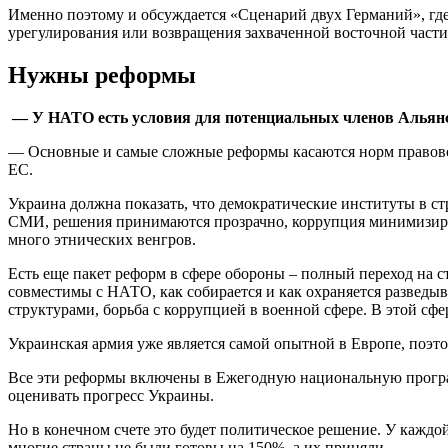
Именно поэтому и обсуждается «Сценарий двух Германий», где
урегулирования или возвращения захваченной восточной части
Нужны реформы
— У НАТО есть условия для потенциальных членов Альянс
— Основные и самые сложные реформы касаются норм правового
ЕС.
Украина должна показать, что демократические институты в ст
СМИ, решения принимаются прозрачно, коррупция минимизиров
много этнических венгров.
Есть еще пакет реформ в сфере обороны – полный переход на
совместимы с НАТО, как собирается и как охраняется разведы
структурами, борьба с коррупцией в военной сфере. В этой сфе
Украинская армия уже является самой опытной в Европе, поэт
Все эти реформы включены в Ежегодную национальную програм
оценивать прогресс Украины.
Но в конечном счете это будет политическое решение. У каждо
многие страны не были готовы на 150%, а их приняли.