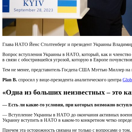
Глава НАТО Йенс Столтенберг и президент Украины Владимир З
Вопрос вступления Украины в НАТО, который, как и членство 
в связи с обострившейся угрозой, которую в Европе почувство
Тем не менее, представитель Госдепа США Мэттью Миллер на 
Plan B.
спросил у вице-президента аналитического центра
Glob
«Одна из больших неизвестных – это ка
— Есть ли какие-то условия, при которых возможно вступ
— Вступление Украины в НАТО до окончания активных военных
Украину вступить в НАТО в каком-то конкретном четко определ
Причем эта осторожность связана не только с вопросами о том