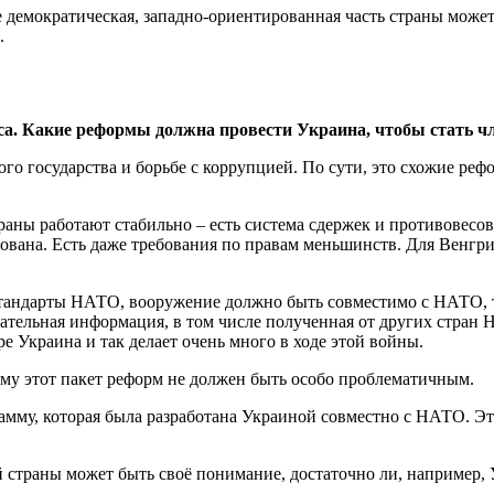
 демократическая, западно-ориентированная часть страны може
.
а. Какие реформы должна провести Украина, чтобы стать ч
 государства и борьбе с коррупцией. По сути, это схожие рефо
раны работают стабильно – есть система сдержек и противовесов
ана. Есть даже требования по правам меньшинств. Для Венгрии
 стандарты НАТО, вооружение должно быть совместимо с НАТО, т
вательная информация, в том числе полученная от других стран
ре Украина и так делает очень много в ходе этой войны.
ому этот пакет реформ не должен быть особо проблематичным.
му, которая была разработана Украиной совместно с НАТО. Эта
й страны может быть своё понимание, достаточно ли, например,