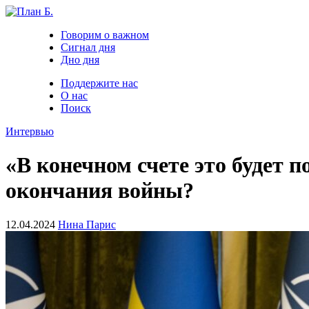
Говорим о важном
Сигнал дня
Дно дня
Поддержите нас
О нас
Поиск
Интервью
«В конечном счете это будет 
окончания войны?
12.04.2024
Нина Парис