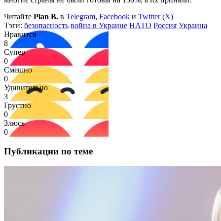
Читайте
Plan B.
в
Telegram
,
Facebook
и
Twitter (X)
Тэги:
безопасность
война в Украине
НАТО
Россия
Украина
Нравится
8
Супер
0
Смешно
0
Удивительно
3
Грустно
0
Злюсь
0
Публикации по теме