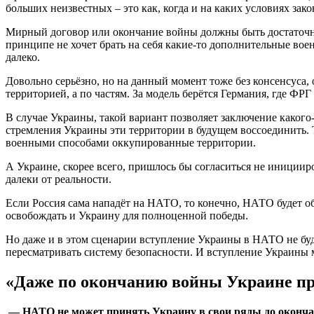
больших неизвестных – это как, когда и на каких условиях зако
Мирный договор или окончание войны должны быть достаточно
принципе не хочет брать на себя какие-то дополнительные воен
далеко.
Довольно серьёзно, но на данный момент тоже без консенсуса
территорией, а по частям. За модель берётся Германия, где Ф
В случае Украины, такой вариант позволяет заключение какого
стремления Украины эти территории в будущем воссоединить. 
военными способами оккупированные территории.
А Украине, скорее всего, пришлось бы согласиться не инициир
далеки от реальности.
Если Россия сама нападёт на НАТО, то конечно, НАТО будет об
освобождать и Украину для полноценной победы.
Но даже и в этом сценарии вступление Украины в НАТО не бу
пересматривать систему безопасности. И вступление Украины 
«Даже по окончанию войны Украине при
— НАТО не может принять Украину в свои ряды до окончани