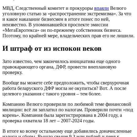
МВД, Следственный комитет и прокуроры
впаяли
Велюго
уголовную статью за «распространение экстремизма». За что
и какое наказание бизнесмен в итоге понес по ней,
неизвестно. В упоминавшейся проспекте эмиссии
«МегаЕвротекса» он по-прежнему собственник бизнеса.
Поэтому, по крайней мере, владельческих прав его не лишили.
И штраф от из испокон веков
Зато известно, чем закончилось инициатива еще одного
правокарающего органа, ДФР, провести внеплановую
проверку.
Вообще вы можете себе предположить, чтобы сверхурочная
работа беларуского ДФР могла не окупиться? Вот. А после
целевого указания с такого уровня – тем более.
Компанию Велюго проверили по любимой теме финансовой
милиции: всё ли заплатил по налогам. Проверили почти «под
корень». Компания была зарегистрирована в 2004 году, а
проверка охватила 18 лет – 2007-2024 годы.
В итоге ко всему остальному еще добавились доначисленные
налоги и сборы. Вышло свыше 9,3 млн рублей и пеня к