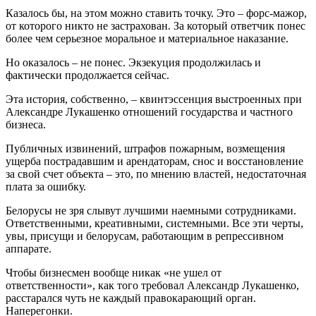
Казалось бы, на этом можно ставить точку. Это – форс-мажор,
от которого никто не застрахован. За который ответчик понес
более чем серьезное моральное и материальное наказание.
Но оказалось – не понес. Экзекуция продолжилась и
фактически продолжается сейчас.
Эта история, собственно, – квинтэссенция выстроенных при
Александре Лукашенко отношений государства и частного
бизнеса.
Публичных извинений, штрафов пожарным, возмещения
ущерба пострадавшим и арендаторам, снос и восстановление
за свой счет объекта – это, по мнению властей, недостаточная
плата за ошибку.
Белорусы не зря слывут лучшими наемными сотрудниками.
Ответственными, креативными, системными. Все эти черты,
увы, присущи и белорусам, работающим в репрессивном
аппарате.
Чтобы бизнесмен вообще никак «не ушел от
ответственности», как того требовал Александр Лукашенко,
расстарался чуть не каждый правокарающий орган.
Наперегонки.