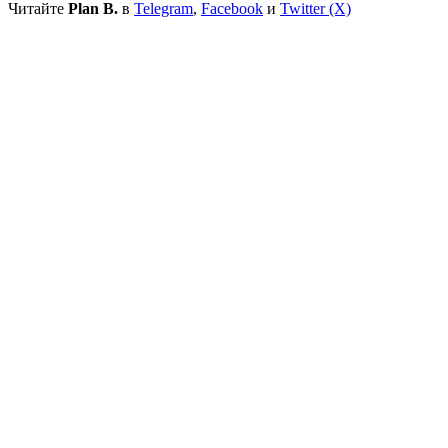
Читайте
Plan B.
в
Telegram
,
Facebook
и
Twitter (X)