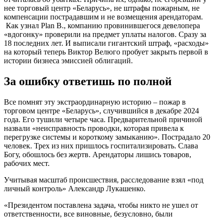
нее торговый центр «Беларусь», не штрафы пожарным, не
компенсации пострадавшим и не возмещения арендаторам.
Как узнал Plan B., компанию провинившегося девелопера
«вдогонку» проверили на предмет уплаты налогов. Сразу за
18 последних лет. И выписали гигантский штраф, «расходы»
на который теперь Виктор Велюго пробует закрыть первой в
истории бизнеса эмиссией облигаций.
За ошибку ответишь по полной
Все помнят эту экстраординарную историю – пожар в
торговом центре «Беларусь», случившийся в декабре 2024
года. Его тушили четыре часа. Предварительной причиной
назвали «неисправность проводки, которая привела к
перегрузке системы и короткому замыканию». Пострадало 20
человек. Трех из них пришлось госпитализировать. Слава
Богу, обошлось без жертв. Арендаторы лишись товаров,
рабочих мест.
Учитывая масштаб происшествия, расследование взял «под
личный контроль» Александр Лукашенко.
«Президентом поставлена задача, чтобы никто не ушел от
ответственности, все виновные, безусловно, были