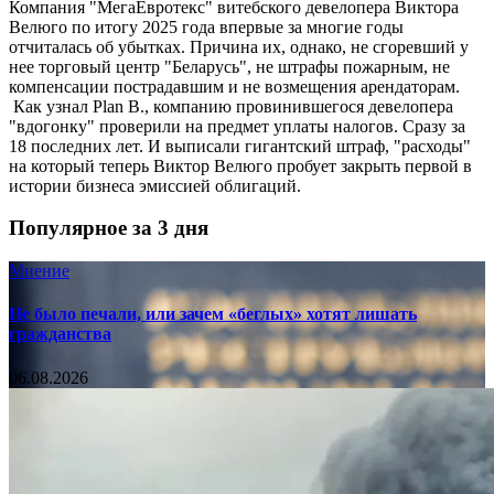
Компания "МегаЕвротекс" витебского девелопера Виктора
Велюго по итогу 2025 года впервые за многие годы
отчиталась об убытках. Причина их, однако, не сгоревший у
нее торговый центр "Беларусь", не штрафы пожарным, не
компенсации пострадавшим и не возмещения арендаторам.
Как узнал Plan B., компанию провинившегося девелопера
"вдогонку" проверили на предмет уплаты налогов. Сразу за
18 последних лет. И выписали гигантский штраф, "расходы"
на который теперь Виктор Велюго пробует закрыть первой в
истории бизнеса эмиссией облигаций.
Популярное за 3 дня
Мнение
Не было печали, или зачем «беглых» хотят лишать
гражданства
06.08.2026