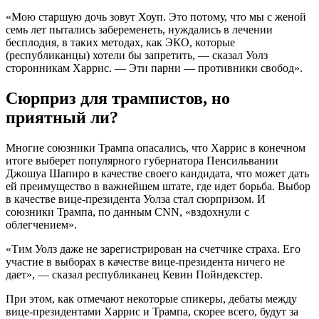
«Мою старшую дочь зовут Хоуп. Это потому, что мы с женой
семь лет пытались забеременеть, нуждались в лечении
бесплодия, в таких методах, как ЭКО, которые
(республиканцы) хотели бы запретить, — сказал Уолз
сторонникам Харрис. — Эти парни — противники свобод».
Сюрприз для трампистов, но
приятный ли?
Многие союзники Трампа опасались, что Харрис в конечном
итоге выберет популярного губернатора Пенсильвании
Джошуа Шапиро в качестве своего кандидата, что может дать
ей преимущество в важнейшем штате, где идет борьба. Выбор
в качестве вице-президента Уолза стал сюрпризом. И
союзники Трампа, по данным CNN, «вздохнули с
облегчением».
«Тим Уолз даже не зарегистрирован на счетчике страха. Его
участие в выборах в качестве вице-президента ничего не
дает», — сказал республиканец Кевин Пойндекстер.
При этом, как отмечают некоторые спикеры, дебаты между
вице-президентами Харрис и Трампа, скорее всего, будут за