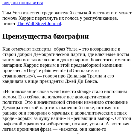
вряд ли понравится
Тим Уолз известен среди жителей сельской местности и может
помочь Харрис перетянуть их голоса у республиканцев,
пишет
The Wall Street Journal
.
Преимущества биографии
Как отмечают эксперты, образ Уолза – это возвращение к
старой доброй Демократической партии, где ключевые посты
занимали вот такие «свои в доску парни». Более того, именно
напарник Харрис первым в этой предвыборной кампании
произнес: «They’re plain weird» («Они какие-то
странноватые»), — говоря про Дональда Трампа и его
кандидата в вице-президенты Джей Ди Вэнса.
«Использование слова weird вместо strange стало настоящим
мемом. Его сейчас используют все демократические
политики. Это в значительной степени изменило отношение
Демократической партии к нынешней гонке, потому что
раньше они говорили о мрачных и апокалиптических вещах
вроде «борьбы за душу нации» и «решающий выбор». От этой
пафосной мрачности избиратели, похоже, устали. А вот такая
легкая ироничная фраза — «кажется, они какие-то