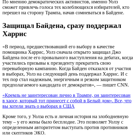
По мнению демократических активистов, именно Уолз
сможет привлечь голоса тех колеблющихся избирателей, кто
перешел на сторону Трампа, начав сомневаться в Байдене.
Защищал Байдена, сразу поддержал
Харрис
«В период, предшествовавший его выбору в качестве
помощника Харрис, Уолз сначала открыто защищал Джо
Байдена после его провального выступления на дебатах, когда
участились призывы к президенту прекратить свою
перевыборную кампанию. Когда Байден отказался от участия
в выборах, Уолз на следующий день поддержал Харрис. И с
тех пор стал надежным, энергичным и резким защитником
предполагаемого кандидата от демократов», — пишет CNN.
«Кремль не заинтересован лично в Трампе, он заинтересован
в хаосе, который тот принесет с собой в Белый дом». Все, что
вы хотели знать о выборах в США
Кроме того, у Уолза есть и личная история на злободневную
тему – у его жены было бесплодие. Это позволяет Уолзу с
определенным авторитетом выступать против противников
или скептиков ЭКО.