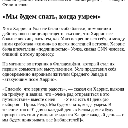
Филиппенко.
«Мы будем спать, когда умрем»
Хотя Харрис и Уолз не были особо близки, помощники
действующего вице-президента сказали, что Харрис все
больше восхищалась тем, как Уолз искренне вел себя, и между
ними сработала «химия» во время последней встречи. Харрис
была впечатлена «подлинностью» Уолза, сказал CNN человек,
близкий к этому процессу.
На митинге во вторник в Филадельфии, который стал их
первым совместным выступлением, Уолз представил себя
одновременно народным жителем Среднего Запада и
«атакующим псом Харрис».
«Спасибо, что вернули радость», — сказал он Харрис, выходя
на трибуну, и заявил, что «очень рад отправиться в это
путешествие» вместе с ней. — «У нас есть 91 день (до
выборов – Прим. Ред.). Мы будем спать, когда умрем. В
течение этого 91 дня и каждый день в Белом доме я буду
прикрывать спину вице-президента Харрис каждый день — и
мы будем прикрывать вас [избирателей]».