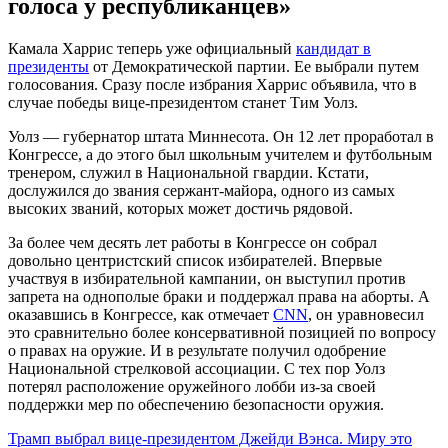
голоса у республиканцев»
Камала Харрис теперь уже официальный
кандидат в
президенты
от Демократической партии. Ее выбрали путем
голосования. Сразу после избрания Харрис объявила, что в
случае победы вице-президентом станет Тим Уолз.
Уолз — губернатор штата Миннесота. Он 12 лет проработал в
Конгрессе, а до этого был школьным учителем и футбольным
тренером, служил в Национальной гвардии. Кстати,
дослужился до звания сержант-майора, одного из самых
высоких званий, которых может достичь рядовой.
За более чем десять лет работы в Конгрессе он собрал
довольно центристский список избирателей. Впервые
участвуя в избирательной кампании, он выступил против
запрета на однополые браки и поддержал права на аборты. А
оказавшись в Конгрессе, как отмечает
CNN
, он уравновесил
это сравнительно более консервативной позицией по вопросу
о правах на оружие. И в результате получил одобрение
Национальной стрелковой ассоциации. С тех пор Уолз
потерял расположение оружейного лобби из-за своей
поддержки мер по обеспечению безопасности оружия.
Трамп выбрал вице-президентом Джейди Вэнса. Миру это