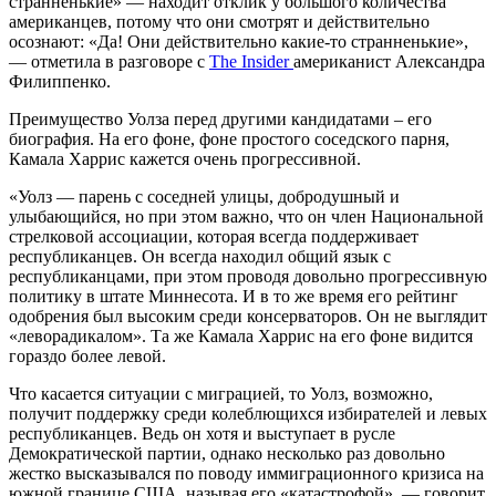
странненькие» — находит отклик у большого количества
американцев, потому что они смотрят и действительно
осознают: «Да! Они действительно какие-то странненькие»,
— отметила в разговоре с
The Insider
американист Александра
Филиппенко.
Преимущество Уолза перед другими кандидатами – его
биография. На его фоне, фоне простого соседского парня,
Камала Харрис кажется очень прогрессивной.
«Уолз — парень с соседней улицы, добродушный и
улыбающийся, но при этом важно, что он член Национальной
стрелковой ассоциации, которая всегда поддерживает
республиканцев. Он всегда находил общий язык с
республиканцами, при этом проводя довольно прогрессивную
политику в штате Миннесота. И в то же время его рейтинг
одобрения был высоким среди консерваторов. Он не выглядит
«леворадикалом». Та же Камала Харрис на его фоне видится
гораздо более левой.
Что касается ситуации с миграцией, то Уолз, возможно,
получит поддержку среди колеблющихся избирателей и левых
республиканцев. Ведь он хотя и выступает в русле
Демократической партии, однако несколько раз довольно
жестко высказывался по поводу иммиграционного кризиса на
южной границе США, называя его «катастрофой», — говорит