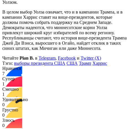
Уолзом.
В целом выбор Уолза означает, что и в кампании Трампа, и в
кампании Харрис ставят на вице-президентов, которые
должны помочь собрать поддержку на Среднем Западе.
Демократы надеются, что миннесотские корни Уолза
привлекут широкий круг избирателей по всему региону.
Республиканцы считают, что история вице-президента Трампа
Джей Ди Вэнса, выросшего в Огайо, найдет отклик в таких
синих штатах, как Мичиган или даже Миннесота.
Читайте
Plan B.
в
Telegram
,
Facebook
и
Twitter (X)
Тэги:
выборы президента США
США
Трамп
Харрис
Нравится
7
Супер
1
Смешно
1
Удивительно
0
Грустно
0
Злюсь
0