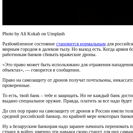
Photo by Ali Kokab on Unsplash
Разбомбленное состояние
становится нормальным
для российск
мирным городом в далеком тылу. Но выход есть. Когда армия б
работникам банков сбивать вражеские дроны.
«Это право может быть использовано для отражения нападения
объектах», — говорится в сообщении.
Право на самозащиту от дронов получат почтальоны, инкассато
проверенные.
То есть, твой банк – тебе и защищать. Но не каждый банк дост
выдано специальное оружие. Правда, платить за все надо будет
До сих пор право на самозащиту от дронов в России имели тол
средний российский банкир, по крайней мере некоторых банков
Ну а беларуским банкирам надо заранее начинать перенимать п
страну в войну, именно эти навыки скоро станут для них самы