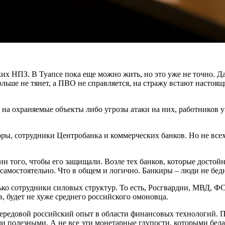
их НПЗ. В Туапсе пока еще можно жить, но это уже не точно. Да
ольше не тянет, а ПВО не справляется, на стражу встают настоя
 на охраняемые объекты либо угрозы атаки на них, работников 
ры, сотрудники Центробанка и коммерческих банков. Но не всех
оин того, чтобы его защищали. Возле тех банков, которые досто
 самостоятельно. Что в общем и логично. Банкиры – люди не бед
ько сотрудники силовых структур. То есть, Росгвардии, МВД, ФС
, будет не хуже среднего российского омоновца.
ередовой российский опыт в области финансовых технологий. По
ми полезными. А не все эти монетарные глупости, которыми бел