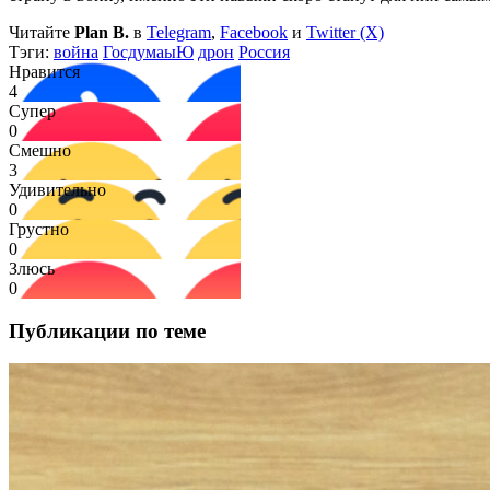
Читайте
Plan B.
в
Telegram
,
Facebook
и
Twitter (X)
Тэги:
война
ГосдумаыЮ
дрон
Россия
Нравится
4
Супер
0
Смешно
3
Удивительно
0
Грустно
0
Злюсь
0
Публикации по теме