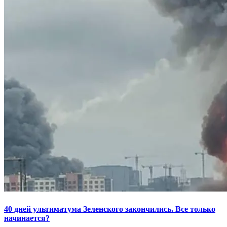
40 дней ультиматума Зеленского закончились. Все только
начинается?