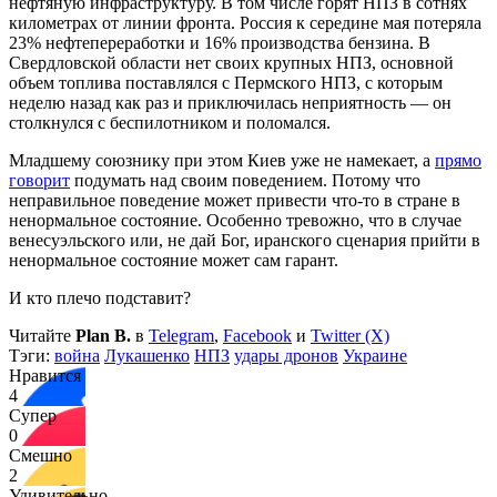
нефтяную инфраструктуру. В том числе горят НПЗ в сотнях
километрах от линии фронта. Россия к середине мая потеряла
23% нефтепереработки и 16% производства бензина. В
Свердловской области нет своих крупных НПЗ, основной
объем топлива поставлялся с Пермского НПЗ, с которым
неделю назад как раз и приключилась неприятность — он
столкнулся с беспилотником и поломался.
Младшему союзнику при этом Киев уже не намекает, а
прямо
говорит
подумать над своим поведением. Потому что
неправильное поведение может привести что-то в стране в
ненормальное состояние. Особенно тревожно, что в случае
венесуэльского или, не дай Бог, иранского сценария прийти в
ненормальное состояние может сам гарант.
И кто плечо подставит?
Читайте
Plan B.
в
Telegram
,
Facebook
и
Twitter (X)
Тэги:
война
Лукашенко
НПЗ
удары дронов
Украине
Нравится
4
Супер
0
Смешно
2
Удивительно