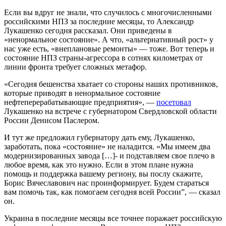
Если вы вдруг не знали, что случилось с многочисленными
российскими НПЗ за последние месяцы, то Александр
Лукашенко сегодня рассказал. Они приведены в
«ненормальное состояние». А что, «альтернативный рост» у
нас уже есть, «внеплановые ремонты» — тоже. Вот теперь и
состояние НПЗ страны-агрессора в сотнях километрах от
линии фронта требует сложных метафор.
«Сегодня бешенства хватает со стороны наших противников,
которые приводят в ненормальное состояние
нефтеперерабатывающие предприятия», —
посетовал
Лукашенко на встрече с губернатором Свердловской области
России Денисом Паслером.
И тут же предложил губернатору дать ему, Лукашенко,
заработать, пока «состояние» не наладится. «Мы имеем два
модернизированных завода […]- и подставляем свое плечо в
любое время, как это нужно. Если в этом плане нужна
помощь и поддержка вашему региону, вы послу скажите,
Борис Вячеславович нас проинформирует. Будем стараться
вам помочь так, как помогаем сегодня всей России”, — сказал
он.
Украина в последние месяцы все точнее поражает российскую