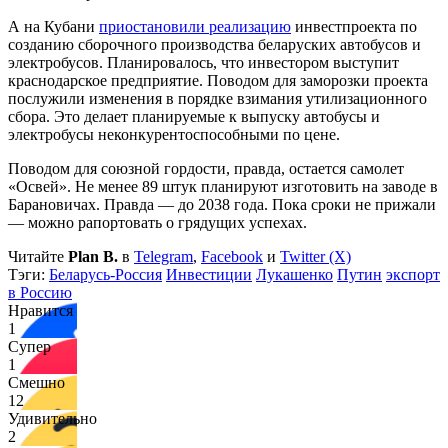
А на Кубани
приостановили реализацию
инвестпроекта по
созданию сборочного производства беларуских автобусов и
электробусов. Планировалось, что инвестором выступит
краснодарское предприятие. Поводом для заморозки проекта
послужили изменения в порядке взимания утилизационного
сбора. Это делает планируемые к выпуску автобусы и
электробусы неконкурентоспособными по цене.
Поводом для союзной гордости, правда, остается самолет
«Освей». Не менее 89 штук планируют изготовить на заводе в
Барановичах. Правда — до 2038 года. Пока сроки не прижали
— можно рапортовать о грядущих успехах.
Читайте
Plan B.
в
Telegram
,
Facebook
и
Twitter (X)
Тэги:
Беларусь-Россия
Инвестиции
Лукашенко
Путин
экспорт
в Россию
Нравится
1
Супер
1
Смешно
12
Удивительно
2