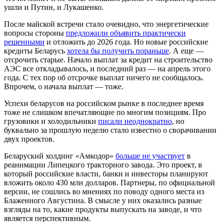
ушли и Путин, и Лукашенко.
После майской встречи стало очевидно, что энергетические
вопросы стороны
предложили объявить практически
решенными
и отложить до 2026 года. Но новые российские
кредиты Беларусь
хотела бы получить пораньше
. А еще —
отсрочить старые. Начало выплат за кредит на строительство
АЭС все откладывалось, и последний раз — на апрель этого
года. С тех пор об отсрочке выплат ничего не сообщалось.
Впрочем, о начала выплат — тоже.
Успехи беларусов на российском рынке в последнее время
тоже не слишком впечатляющие по многим позициям. Про
грузовики и холодильники
писали неоднократно
, но
буквально за прошлую неделю стало известно о сворачивании
двух проектов.
Беларуский холдинг «Амкодор»
больше не участвует
в
реанимации Липецкого тракторного завода. Это проект, в
который российские власти, банки и инвесторы планируют
вложить около 430 млн долларов. Партнеры, по официальной
версии, не сошлись во мнениях по поводу одного места из
Блаженного Августина. В смысле у них оказались разные
взгляды на то, какие продукты выпускать на заводе, и что
является перспективным.