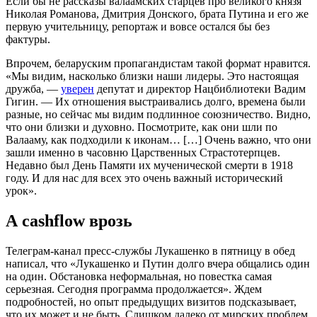
Если бы не рассказы валаамских старцев про великого князя
Николая Романова, Дмитрия Донского, брата Путина и его же
первую учительницу, репортаж и вовсе остался бы без
фактуры.
Впрочем, беларуским пропагандистам такой формат нравится.
«Мы видим, насколько близки наши лидеры. Это настоящая
дружба, —
уверен
депутат и директор Нацбиблиотеки Вадим
Гигин. — Их отношения выстраивались долго, времена были
разные, но сейчас мы видим подлинное союзничество. Видно,
что они близки и духовно. Посмотрите, как они шли по
Валааму, как подходили к иконам… […] Очень важно, что они
зашли именно в часовню Царственных Страстотерпцев.
Недавно был День Памяти их мученической смерти в 1918
году. И для нас для всех это очень важный исторический
урок».
А cashflow врозь
Телеграм-канал пресс-службы Лукашенко в пятницу в обед
написал, что «Лукашенко и Путин долго вчера общались один
на один. Обстановка неформальная, но повестка самая
серьезная. Сегодня программа продолжается». Ждем
подробностей, но опыт предыдущих визитов подсказывает,
что их может и не быть. Слишком далеко от мирских проблем