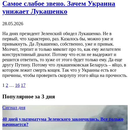
Самое слабое звено. Зачем Украина
унижает Лукашенко
28.05.2026
На днях президент Зеленский обидел Лукашенко. Не в
первый, что характерно, раз. Казалось бы, можно уже и
привыкнуть. Да Лукашенко, собственно, уже и привык.
Молчит, терпит и только мямлит про то, как ему желателен
конструктивный диалог. Потому что если не выдержит и
решится ответить, то хуже от этого будет только ему. Да еще
другу Путину. Потому что лукашенковская Беларусь – яйцо, в
котором лежит смерть кощея. Так что у Украины есть все
причины, чтобы проверить скорлупу этого яйца на прочность.
1
2
…
16
17
Популярное за 3 дня
Сигнал дня
40 дней ультиматума Зеленского закончились. Все только
начинается?