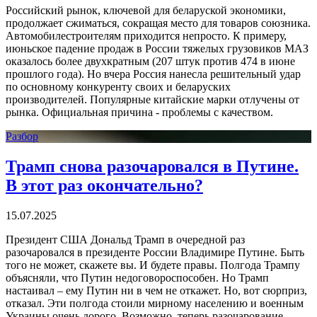
Российский рынок, ключевой для беларуской экономики,
продолжает сжиматься, сокращая место для товаров союзника.
Автомобилестроителям приходится непросто. К примеру,
июньское падение продаж в России тяжелых грузовиков МАЗ
оказалось более двухкратным (207 штук против 474 в июне
прошлого года). Но вчера Россия нанесла решительный удар
по основному конкуренту своих и беларуских
производителей. Популярные китайские марки отлучены от
рынка. Официальная причина - проблемы с качеством.
Разбор
Трамп снова разочаровался в Путине.
В этот раз окончательно?
15.07.2025
Президент США Дональд Трамп в очередной раз
разочаровался в президенте России Владимире Путине. Быть
того не может, скажете вы. И будете правы. Полгода Трампу
объясняли, что Путин недоговороспособен. Но Трамп
настаивал – ему Путин ни в чем не откажет. Но, вот сюрприз,
отказал. Эти полгода стоили мирному населению и военным
Украины очень дорого. Возможно, теперь разочарование