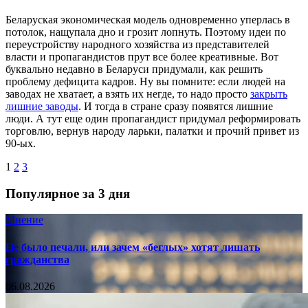
Беларуская экономическая модель одновременно уперлась в
потолок, нащупала дно и грозит лопнуть. Поэтому идеи по
переустройству народного хозяйства из представителей
власти и пропагандистов прут все более креативные. Вот
буквально недавно в Беларуси придумали, как решить
проблему дефицита кадров. Ну вы помните: если людей на
заводах не хватает, а взять их негде, то надо просто
закрыть
лишние заводы
. И тогда в стране сразу появятся лишние
люди. А тут еще один пропагандист придумал реформировать
торговлю, вернув народу ларьки, палатки и прочий привет из
90-ых.
1
2
3
Популярное за 3 дня
Мнение
Не было печали, или зачем «беглых» хотят лишать
гражданства
06.08.2026