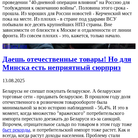
проведении "40-дневной операции влияния" на Россию для
"побуждения к окончанию войны". Половина этого срока -
прошла. Из хороших для России новостей - Керченский мост
пока на месте. Из плохих - в стране под ударами ВСУ
побывали все десять крупнейших НПЗ страны. Вне
зависимости от близости к Москве и отдаленности от линии
фронта. Из совсем плохих - это, кажется, только начало.
Сигнал дня
Даешь отечественные товары! Но для
Минска есть неприятный сюрприз
13.08.2025
Беларусы не спешат покупать беларуское. А беларуские
торговые сети - продавать беларуское. В прошлом году доля
отечественного в розничном товарообороте была
минимальной за всю историю наблюдений - 56,4%. И это в
момент, когда множество "вражеского" потребительского
импорта перестало доезжать до Беларуси из-за санкций.
Впрочем, отрицательное сальдо по товаром в этом году тоже
бьет рекорды
, и потребительский импорт тоже растет. Как и
всегда, когда растут доходы населения. Проблему стали