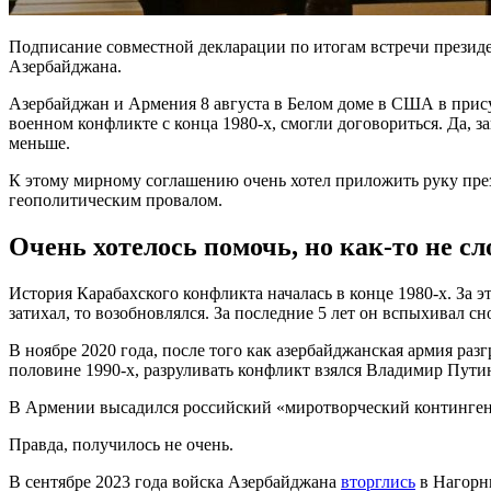
Подписание совместной декларации по итогам встречи презид
Азербайджана.
Азербайджан и Армения 8 августа в Белом доме в США в прис
военном конфликте с конца 1980-х, смогли договориться. Да, з
меньше.
К этому мирному соглашению очень хотел приложить руку прези
геополитическим провалом.
Очень хотелось помочь, но как-то не с
История Карабахского конфликта началась в конце 1980-х. За э
затихал, то возобновлялся. За последние 5 лет он вспыхивал сно
В ноябре 2020 года, после того как азербайджанская армия ра
половине 1990-х, разруливать конфликт взялся Владимир Пути
В Армении высадился российский «миротворческий контингент
Правда, получилось не очень.
В сентябре 2023 года войска Азербайджана
вторглись
в Нагорны