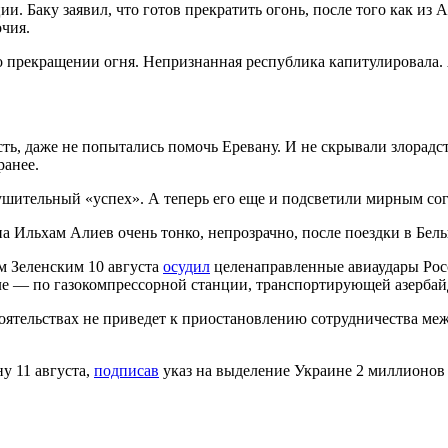
. Баку заявил, что готов прекратить огонь, после того как из 
чия.
о прекращении огня. Непризнанная республика капитулировала.
сть, даже не попытались помочь Еревану. И не скрывали злорадс
ранее.
ушительный «успех». А теперь его еще и подсветили мирным с
 Ильхам Алиев очень тонко, непрозрачно, после поездки в Бел
м Зеленским 10 августа
осудил
целенаправленные авиаудары Рос
ле — по газокомпрессорной станции, транспортирующей азербай
тоятельствах не приведет к приостановлению сотрудничества м
у 11 августа,
подписав
указ на выделение Украине 2 миллионов