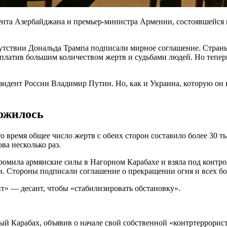
ента Азербайджана и премьер-министра Армении, состоявшейся
утствии Дональда Трампа подписали мирное соглашение. Страны,
аплатив большим количеством жертв и судьбами людей. Но теперь
дент России Владимир Путин. Но, как и Украина, которую он не
ложилось
то время общее число жертв с обеих сторон составило более 30 
ва несколько раз.
згромила армянские силы в Нагорном Карабахе и взяла под конт
н. Стороны подписали соглашение о прекращении огня и всех бо
» — десант, чтобы «стабилизировать обстановку».
й Карабах, объявив о начале свой собственной «контртеррорис