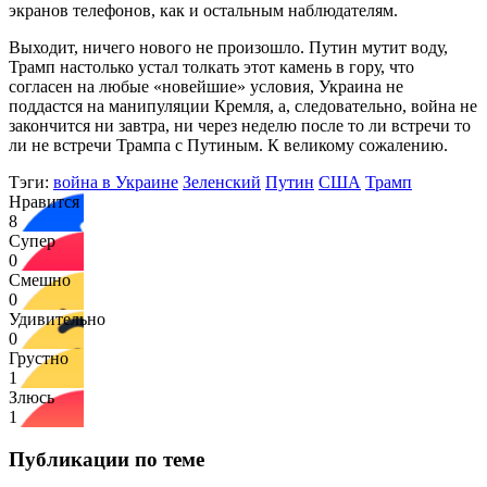
экранов телефонов, как и остальным наблюдателям.
Выходит, ничего нового не произошло. Путин мутит воду,
Трамп настолько устал толкать этот камень в гору, что
согласен на любые «новейшие» условия, Украина не
поддастся на манипуляции Кремля, а, следовательно, война не
закончится ни завтра, ни через неделю после то ли встречи то
ли не встречи Трампа с Путиным. К великому сожалению.
Тэги:
война в Украине
Зеленский
Путин
США
Трамп
Нравится
8
Супер
0
Смешно
0
Удивительно
0
Грустно
1
Злюсь
1
Публикации по теме