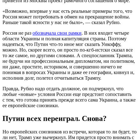
привезти из Москвы проект рамочного соглашения о мире.
«Возможно, впервые у нас есть реальные примеры того, что
Россия может потребовать в обмен на прекращение войны.
Раньше такой ясности у нас не было», — сказал Рубио.
Россия не раз
обозначала свои рамки
. В них входит четыре
области Украины и полная капитуляция страны. Поэтому
надеяться, что Путин что-то иное мог сказать Уикоффу,
можно. Но, скорее всего, он просто по-кгб-истски сказал все
то же самое, но другими словами. А спецпосланник Трампа,
не будучи ни профессиональным дипломатом, ни политиком,
ни даже, простите, историком, и совершенно ничего не
понимая в вопросах Украины и даже ее географии, кивнул и,
исполнив долг, полетел отчитываться Трампу.
Правда, Рубио надо отдать должное, он подчеркнул, что
любые «новые» условия России еще предстоит сопоставить
с тем, что готова принять прежде всего сама Украина, а также
ее европейские союзники.
Путин всех переиграл. Снова?
Но европейских союзников из встречи, которая то ли будет, то
ли нет, Трамп уже вычеркнул. Им придется просто внимать с