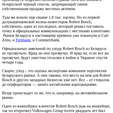
беларуский черный список, запрещающий таким
собственникам продажу местных активов.
Туда же вошли еще свыше 1,8 тыс. юрлиц. Но из первой
долукашенковской волны-инвесторов Robert Bosсh,
собственно, один из последних, который решил поставить
точку в официальных коммуникациях с местными клиентами.
Рынок Беларуси к настоящему времени уже покинули и Carl
Zeiss, и
Fielmann
, и Commerzbank.
Официальных заявлений по уходу Robert Bosсh из Беларуси
не прозвучало. Вряд ли они прозвучат. И вряд ли, если все же
прозвучат, будут уместны отсылки к войне в Украине спустя
четыре года.
Скорее, уход – это оценка экспертами компании перспектив
беларуского рынка. А они таковы, что места на нем для Robert
Bosсh и других западных бизнесов уже нет. Все – от стиралок
до перфораторов — занято китайскими корпорациями.
Везде происходит то же, что и, например, на автомобильном
рынке.
Один из важнейших клиентов Robert Bosсh (как на конвейере,
так по вторичке) Volkswagen Group почти двадцать лет был