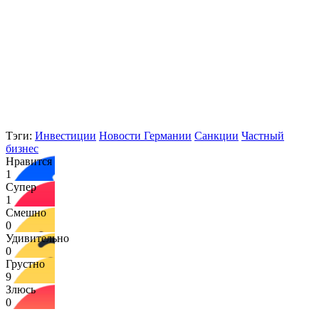
Тэги:
Инвестиции
Новости Германии
Санкции
Частный
бизнес
Нравится
1
Супер
1
Смешно
0
Удивительно
0
Грустно
9
Злюсь
0