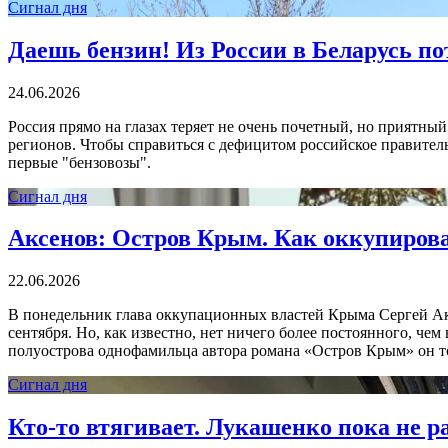
Сигнал дня
Даешь бензин! Из России в Беларусь п
24.06.2026
Россия прямо на глазах теряет не очень почетный, но приятны
регионов. Чтобы справиться с дефицитом российское правитель
первые "бензовозы".
Сигнал дня
Аксенов: Остров Крым. Как оккупирова
22.06.2026
В понедельник глава оккупационных властей Крыма Сергей Аксе
сентября. Но, как известно, нет ничего более постоянного, ч
полуострова однофамильца автора романа «Остров Крым» он то
Сигнал дня
Кто-то втягивает. Лукашенко пока не ра