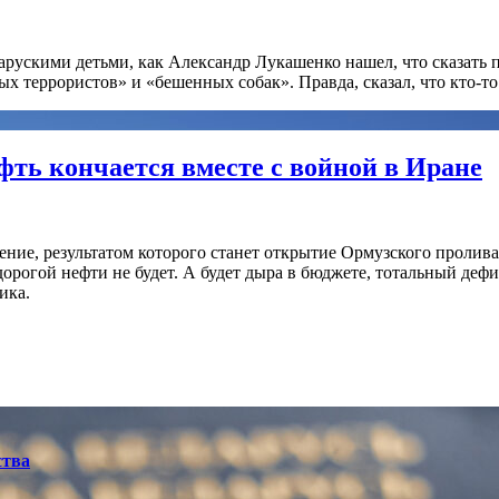
арускими детьми, как Александр Лукашенко нашел, что сказать п
 террористов» и «бешенных собак». Правда, сказал, что кто-то п
ефть кончается вместе с войной в Иране
ие, результатом которого станет открытие Ормузского пролива
 дорогой нефти не будет. А будет дыра в бюджете, тотальный деф
ика.
ства