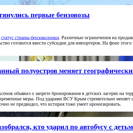
отянулись первые бензовозы
й
статус страны-бензоколонки
. Различные ограничения на продаж
ство готовится ввести субсидии для импортеров. На фоне этого 
нный полуостров меняет географически
нов объявил о запрете бронирования в детских лагерях на терр
ем временные меры. Под ударами ВСУ Крым стремительно меняет с
чно не предвидел, что история тоже умеет иронизировать.
зобрался, кто ударил по автобусу с деть