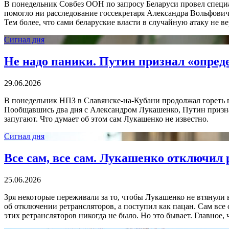
В понедельник Совбез ООН по запросу Беларуси провел специаль
помогло ни расследование госсекретаря Александра Вольфовича,
Тем более, что сами беларуские власти в случайную атаку не ве
Сигнал дня
Не надо паники. Путин признал «опред
29.06.2026
В понедельник НПЗ в Славянске-на-Кубани продолжал гореть п
Пообщавшись два дня с Александром Лукашенко, Путин признал,
запугают. Что думает об этом сам Лукашенко не известно.
Сигнал дня
Все сам, все сам. Лукашенко отключил
25.06.2026
Зря некоторые переживали за то, чтобы Лукашенко не втянули в
об отключении ретрансляторов, а поступил как пацан. Сам все 
этих ретрансляторов никогда не было. Но это бывает. Главное