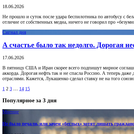
18.06.2026
Не прошло и суток после удара беспилотника по автобусу с бел
отличие от собственных медиа, ничего не говорил про «безумных
Сигнал дня
А счастье было так недолго. Дорогая н
17.06.2026
В пятницу США и Иран скорее всего подпишут мирное соглашен
аккорда. Дорогая нефть так и не спасла Россию. А теперь даже
отраслями. Кажется, Лукашенко сделал ставку не на того союзн
1
2
3
…
14
15
Популярное за 3 дня
Мнение
Не было печали, или зачем «беглых» хотят лишать граждан