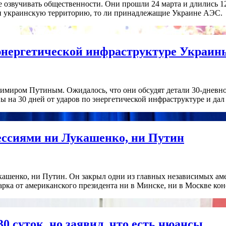
звучивать общественности. Они прошли 24 марта и длились 12 
или украинскую территорию, то ли принадлежащие Украине АЭС.
 энергетической инфраструктуре Украин
имиром Путиным. Ожидалось, что они обсудят детали 30-дневн
 на 30 дней от ударов по энергетической инфраструктуре и да
рессиями ни Лукашенко, ни Путин
укашенко, ни Путин. Он закрыл одни из главных независимых а
арка от американского президента ни в Минске, ни в Москве кон
0 суток, но заявил, что есть нюансы