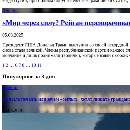
когда Путин, при полном попустительстве трамповских США, 
Дно дня
«Мир через силу? Рейган переворачивае
05.03.2025
Президент США Дональд Трамп выступил со своей рекордной по
снова стала великой. Члены республиканской партии каждое с
молчание и лишь поднимали таблички, которые взяли с собой: 
1
2
…
6
7
8
…
10
11
Популярное за 3 дня
Мнение
Не было печали, или зачем «беглых» хотят лишать граждан
06.08.2026