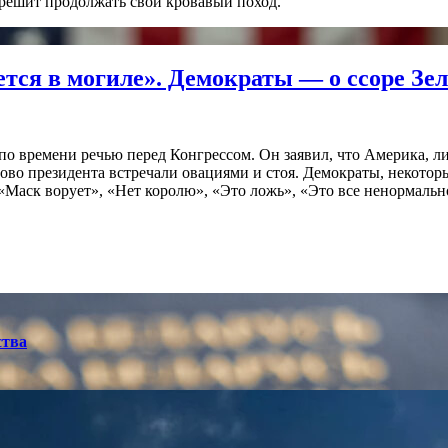
решит продолжать свой кровавый поход.
тся в могиле». Демократы — о ссоре Зе
 времени речью перед Конгрессом. Он заявил, что Америка, лиш
лово президента встречали овациями и стоя. Демократы, некото
«Маск ворует», «Нет королю», «Это ложь», «Это все ненормальн
ства