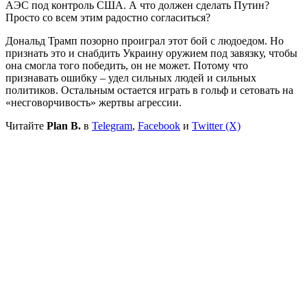
АЭС под контроль США. А что должен сделать Путин?
Просто со всем этим радостно согласиться?
Дональд Трамп позорно проиграл этот бой с людоедом. Но
признать это и снабдить Украину оружием под завязку, чтобы
она смогла того победить, он не может. Потому что
признавать ошибку – удел сильных людей и сильных
политиков. Остальным остается играть в гольф и сетовать на
«несговорчивость» жертвы агрессии.
Читайте
Plan B.
в
Telegram
,
Facebook
и
Twitter (X)