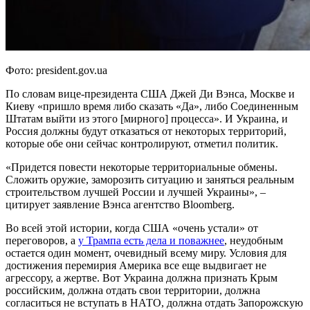
Фото: president.gov.ua
По словам вице-президента США Джей Ди Вэнса, Москве и
Киеву «пришло время либо сказать «Да», либо Соединенным
Штатам выйти из этого [мирного] процесса». И Украина, и
Россия должны будут отказаться от некоторых территорий,
которые обе они сейчас контролируют, отметил политик.
«Придется повести некоторые территориальные обмены.
Сложить оружие, заморозить ситуацию и заняться реальным
строительством лучшей России и лучшей Украины», –
цитирует заявление Вэнса агентство Bloomberg.
Во всей этой истории, когда США «очень устали» от
переговоров, а
у Трампа есть дела и поважнее
, неудобным
остается один момент, очевидный всему миру. Условия для
достижения перемирия Америка все еще выдвигает не
агрессору, а жертве. Вот Украина должна признать Крым
российским, должна отдать свои территории, должна
согласиться не вступать в НАТО, должна отдать Запорожскую