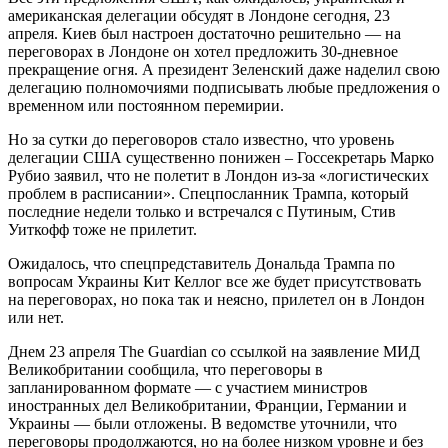
американская делегации обсудят в Лондоне сегодня, 23
апреля. Киев был настроен достаточно решительно — на
переговорах в Лондоне он хотел предложить 30-дневное
прекращение огня. А президент Зеленский даже наделил свою
делегацию полномочиями подписывать любые предложения о
временном или постоянном перемирии.
Но за сутки до переговоров стало известно, что уровень
делегации США существенно понижен – Госсекретарь Марко
Рубио заявил, что не полетит в Лондон из-за «логистических
проблем в расписании». Спецпосланник Трампа, который
последние недели только и встречался с Путиным, Стив
Уиткофф тоже не прилетит.
Ожидалось, что спецпредставитель Дональда Трампа по
вопросам Украины Кит Келлог все же будет присутствовать
на переговорах, но пока так и неясно, прилетел он в Лондон
или нет.
Днем 23 апреля The Guardian со ссылкой на заявление МИД
Великобритании сообщила, что переговоры в
запланированном формате — с участием министров
иностранных дел Великобритании, Франции, Германии и
Украины — были отложены. В ведомстве уточнили, что
переговоры продолжаются, но на более низком уровне и без