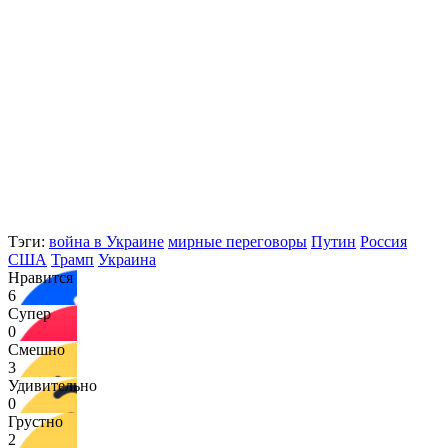
Тэги:
война в Украине
мирные переговоры
Путин
Россия
США
Трамп
Украина
Нравится
6
Супер
0
Смешно
3
Удивительно
0
Грустно
2