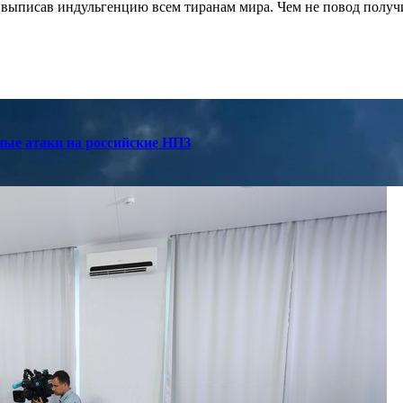
а, выписав индульгенцию всем тиранам мира. Чем не повод получ
ные атаки на российские НПЗ