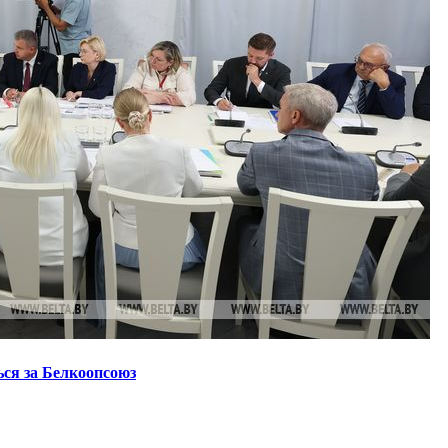
ся за Белкоопсоюз