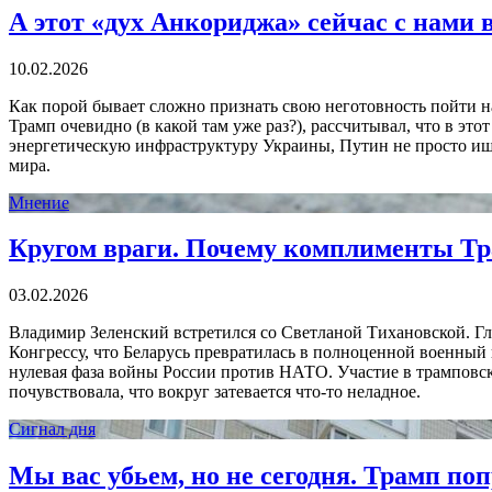
А этот «дух Анкориджа» сейчас с нами 
10.02.2026
Как порой бывает сложно признать свою неготовность пойти на
Трамп очевидно (в какой там уже раз?), рассчитывал, что в эт
энергетическую инфраструктуру Украины, Путин не просто ищ
мира.
Мнение
Кругом враги. Почему комплименты Тр
03.02.2026
Владимир Зеленский встретился со Светланой Тихановской. Г
Конгрессу, что Беларусь превратилась в полноценной военный
нулевая фаза войны России против НАТО. Участие в трамповск
почувствовала, что вокруг затевается что-то неладное.
Сигнал дня
Мы вас убьем, но не сегодня. Трамп по