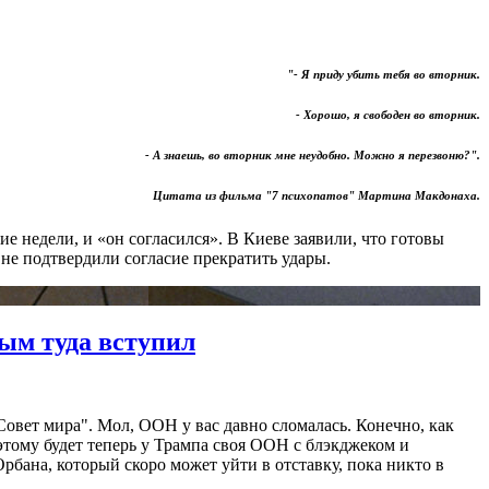
"⁠- Я приду убить тебя во вторник.
- Хорошо, я свободен во вторник.
- А знаешь, во вторник мне неудобно. Можно я перезвоню?".
Цитата из фильма "7
п
сихопатов"
Мартина Макдонаха.
 недели, и «он согласился». В Киеве заявили, что готовы
не подтвердили согласие прекратить удары.
вым туда вступил
вет мира". Мол, ООН у вас давно сломалась. Конечно, как
оэтому будет теперь у Трампа своя ООН с блэкджеком и
бана, который скоро может уйти в отставку, пока никто в