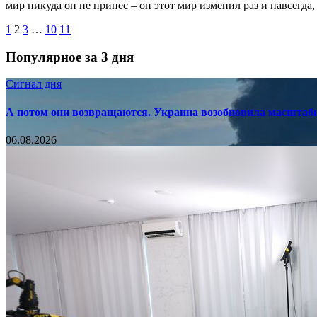
мир никуда он не принес – он этот мир изменил раз и навсегд
1
2
3
…
10
11
Популярное за 3 дня
Сигнал дня
А потом они возвращаются. Украина возобновила масштаб
06.08.2026