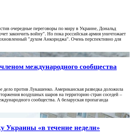
пустив очередные переговоры по миру в Украине, Дональд
"хочет закончить войну". Но пока российская армия уничтожает
вдохновленный "духом Анкориджа". Очень перспективно для
членом международного сообщества
ое дело против Лукашенко. Американская разведка доложила
 вторжения воздушных шаров на территорию стран соседей –
еждународного сообщества. А беларуская пропаганда
ку Украины «в течение недели»