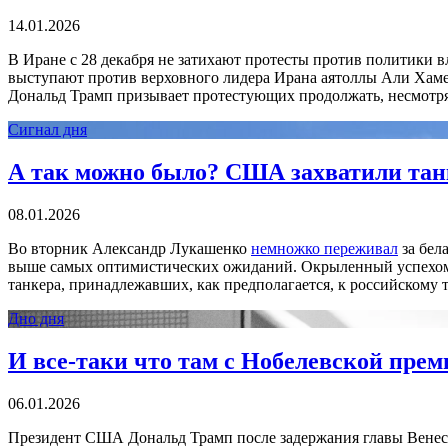
14.01.2026
В Иране с 28 декабря не затихают протесты против политики 
выступают против верховного лидера Ирана аятоллы Али Хамене
Дональд Трамп призывает протестующих продолжать, несмотря 
Сигнал дня
А так можно было? США захватили танк
08.01.2026
Во вторник Александр Лукашенко
немножко переживал
за бел
выше самых оптимистических ожиданий. Окрыленный успех
танкера, принадлежавших, как предполагается, к российскому 
Дно дня
И все-таки что там с Нобелевской пре
06.01.2026
Президент США Дональд Трамп после задержания главы Вене