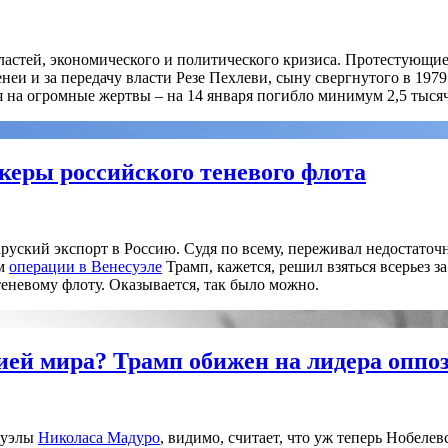
властей, экономического и политического кризиса. Протестующи
и и за передачу власти Резе Пехлеви, сыну свергнутого в 1979
на огромные жертвы – на 14 января погибло минимум 2,5 тысяч
еры российского теневого флота
аруский экспорт в Россию. Судя по всему, переживал недостаточ
ом
операции в Венесуэле
Трамп, кажется, решил взяться всерьез з
теневому флоту. Оказывается, так было можно.
мией мира? Трамп обижен на лидера опп
суэлы
Николаса Мадуро
, видимо, считает, что уж теперь Нобеле