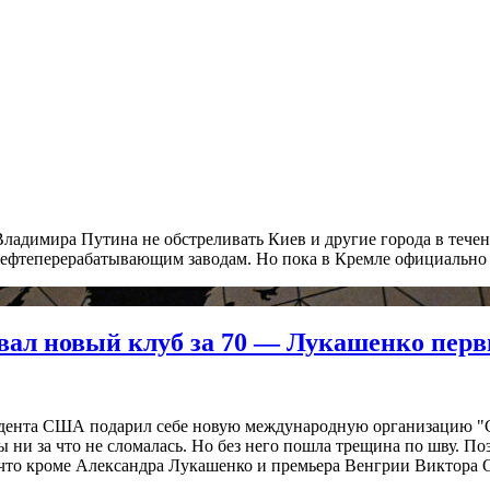
димира Путина не обстреливать Киев и другие города в течение
нефтеперерабатывающим заводам. Но пока в Кремле официально 
зовал новый клуб за 70 — Лукашенко пер
идента США подарил себе новую международную организацию "Со
ы ни за что не сломалась. Но без него пошла трещина по шву. П
что кроме Александра Лукашенко и премьера Венгрии Виктора Ор