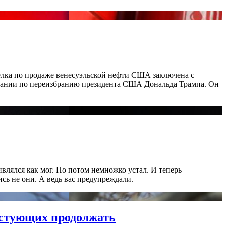
делка по продаже венесуэльской нефти США заключена с
мпании по переизбранию президента США Дональда Трампа. Он
ивлялся как мог. Но потом немножко устал. И теперь
сь не они. А ведь вас предупреждали.
естующих продолжать