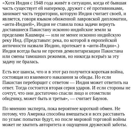
«Хотя Индия с 1948 года живёт в ситуации, когда её бывшая
часть существует ей наперекор, дружит с её противниками,
занимает часть территории, которую Индия считает своей, и
является, говоря языком обиженной лавровской дипломатии,
«анти-Индией», Индия не ставила пока задачи вернуть
доставшиеся Пакистану исконно индийские земли за
пределами Кашмира — или не менее исконно индийскую
реку Инд. (Представьте: река, по которой в европейской
античности назвали Индию, протекает в «анти-Индии».)
Индия всегда была не против демилитаризации Пакистана
или смены тамошних режимов, но никогда всерьёз за эту
задачу не бралась.
Есть все шансы, что и в этот раз получится короткая война,
состоящая из взаимного наказания за обиды. Но если
Пакистан переборщит с ответом — Индия может ответить на
ответ. Тогда состоится вторая серия ударов. И если стороны не
сочтут, что они достаточно спасли лицо и отомстили
обидчику, может быть и третья», — считает Баунов.
По мнению эксперта, пока вероятнее короткий обмен. Не
потому, что Америка способна вмешаться и всех расставить
по углам: попытки будут, но после мировой торговой войны
может не хватить авторитета и ощущения дружеской заботы.