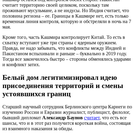
считает территорию своей целиком, поскольку там
проживают мусульмане, а не индусы. Но Индия считает, что
половина региона – ее. Границы в Кашмире нет, есть только
временная линия контроля, которую и обстреляли в ночь на 7
мая.
Кроме того, часть Кашмира контролирует Китай. То есть в
схватку вступают уже три страны с ядерным оружием.
Правда, не надо забывать, что конфликты между Индией и
Пакистаном вспыхивали и раньше – буквально в 2019 году.
Тогда все закончилось быстро – стороны обменялись ударами
и конфликт затих.
Белый дом легитимизировал идею
присоединения территорий и смены
устоявшихся границ
Старший научный сотрудник Берлинского центра Карнеги по
изучению России и Евразии журналист, публицист, филолог,
бывший дипломат
Александр Баунов
считает
, что есть все
шансы, что и в этот раз получится короткая война, состоящая
из взаимного наказания за обиды.