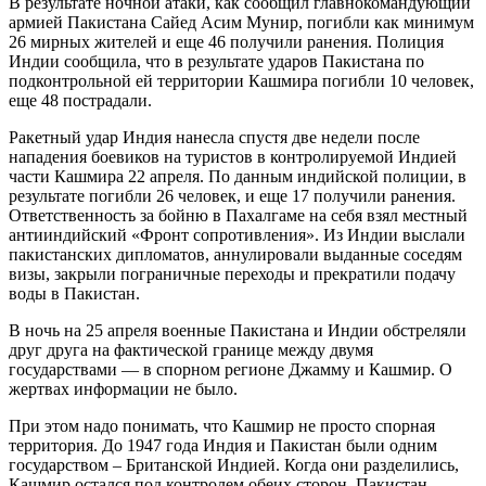
В результате ночной атаки, как сообщил главнокомандующий
армией Пакистана Сайед Асим Мунир, погибли как минимум
26 мирных жителей и еще 46 получили ранения. Полиция
Индии сообщила, что в результате ударов Пакистана по
подконтрольной ей территории Кашмира погибли 10 человек,
еще 48 пострадали.
Ракетный удар Индия нанесла спустя две недели после
нападения боевиков на туристов в контролируемой Индией
части Кашмира 22 апреля. По данным индийской полиции, в
результате погибли 26 человек, и еще 17 получили ранения.
Ответственность за бойню в Пахалгаме на себя взял местный
антииндийский «Фронт сопротивления». Из Индии выслали
пакистанских дипломатов, аннулировали выданные соседям
визы, закрыли пограничные переходы и прекратили подачу
воды в Пакистан.
В ночь на 25 апреля военные Пакистана и Индии обстреляли
друг друга на фактической границе между двумя
государствами — в спорном регионе Джамму и Кашмир. О
жертвах информации не было.
При этом надо понимать, что Кашмир не просто спорная
территория. До 1947 года Индия и Пакистан были одним
государством – Британской Индией. Когда они разделились,
Кашмир остался под контролем обеих сторон. Пакистан