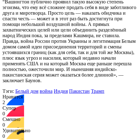
“Вашингтон публично проявил такую высокую степень
эгоизма, что ему всё сложнее продать себя в виде заботливого
друга и миротворца. Просто цель — наказать обидчика и
спасти честь — может и в этот раз быть достигнута при
помощи небольшой воздушной войны. А прямых
захватнических целей или цели объединить разделённый
народ Индия пока, за пределами Кашмира, не ставила.
Правда, война России против Украины и легитимация Белым
домом самой идеи присоединения территорий и смены
устоявшихся границ (как для себя, так и для той же Москвы),
плюс язык угроз и насилия, который недавно начали
применять США и на который Москва еще раньше перешла
полностью, ожесточили мир. И нынешняя индийско-
пакистанская серия может оказаться более длинной», —
заключает Баунов.
Тэги:
Белый дом
война
Индия
Пакистан
Трамп
Нравится
2
Супер
0
Смешно
0
Удивительно
0