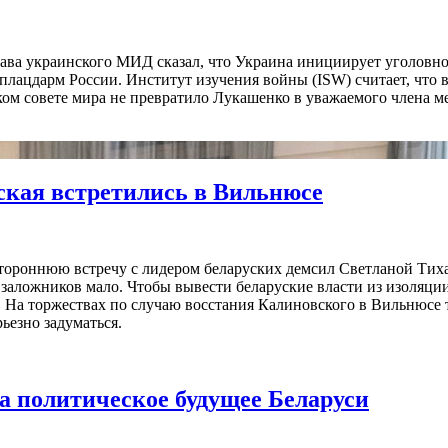
лава украинского МИД сказал, что Украина инициирует уголовн
 плацдарм России. Институт изучения войны (ISW) считает, что
ом совете мира не превратило Лукашенко в уважаемого члена м
вская встретились в Вильнюсе
тороннюю встречу с лидером беларуских демсил Светланой Тиха
 заложников мало. Чтобы вывести беларуские власти из изоляци
. На торжествах по случаю восстания Калиновского в Вильнюсе
ьезно задуматься.
за политическое будущее Беларуси