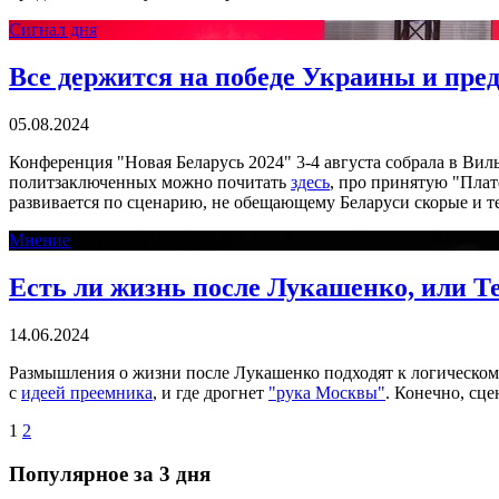
Сигнал дня
Все держится на победе Украины и пре
05.08.2024
Конференция "Новая Беларусь 2024" 3-4 августа собрала в Ви
политзаключенных можно почитать
здесь
, про принятую "Пла
развивается по сценарию, не обещающему Беларуси скорые и т
Мнение
Есть ли жизнь после Лукашенко, или Т
14.06.2024
Размышления о жизни после Лукашенко подходят к логическом
с
идеей преемника
, и где дрогнет
"рука Москвы"
. Конечно, сц
1
2
Популярное за 3 дня