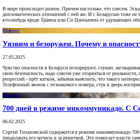
В мире происходит разное. Причем настолько, что совсем. Эс
дипломатических отношений с ней же. И с Беларусью тоже не вс
кто-нибудь вроде Трампа или Си Цзиньпина от удушающих объя
Мнение
Уязвим и безоружен. Почему в опасност
27.05.2025
Чувство опасности в Беларуси игнорируют, глушат, заговариваю
свою безопасность, надо совсем уже оторваться от реальности, 
репрессий - прёт катком, забывая выяснить, что такого натвор
Телефонный звонок с незнакомого номера, стук в дверь воспри
Дно дня
700 дней в режиме инкоммуникадо. С Се
06.02.2025
Сергей Тихановский содержится в режиме инкоммуникадо 700 дн
продолжать его мучить и за решеткой. Это помогает власти само