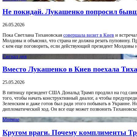
Не покидай. Лукашенко попросил бывш
26.05.2026
Пока Светлана Тихановская
совершала визит в Киев
и встреча
Молдовы и объяснял, что страна не должна резать пуповину. П
с кем еще поговорить, если действующий президент Молдовы н
Сигнал дня
Вместо Лукашенко в Киев поехала Тихан
25.05.2026
В пятницу президент США Дональд Трамп продлил на год санк
того, чтобы начать конструктивный диалог, а чтобы предупред
Зеленским и даже готов был ради этого побывать в Украине. 
дипломатический ход. Он все еще может позвонить Тихановско
Мнение
Кругом враги. Почему комплименты Тр