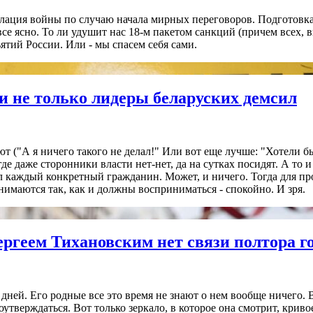
калация войны по случаю начала мирных переговоров. Подготовк
е ясно. То ли удушит нас 18-м пакетом санкций (причем всех, в
тий России. Или - мы спасем себя сами.
и не только лидеры беларуских демсил
т ("А я ничего такого не делал!" Или вот еще лучше: "Хотели бы
где даже сторонники власти нет-нет, да на сутках посидят. А то 
ил каждый конкретный гражданин. Может, и ничего. Тогда для про
нимаются так, как и должны восприниматься - спокойно. И зря.
ргеем Тихановским нет связи полтора г
ей. Его родные все это время не знают о нем вообще ничего. В
утверждаться. Вот только зеркало, в которое она смотрит, криво