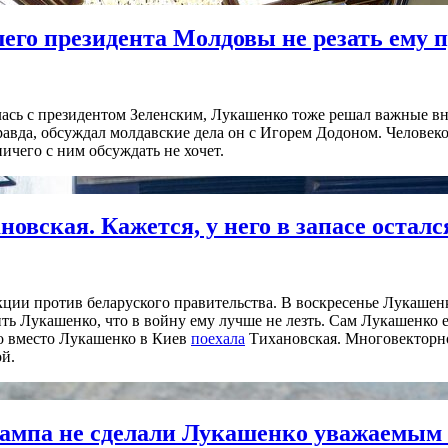
его президента Молдовы не резать ему 
лась с президентом Зеленским, Лукашенко тоже решал важные в
равда, обсуждал молдавские дела он с Игорем Додоном. Человеко
ичего с ним обсуждать не хочет.
овская. Кажется, у него в запасе осталс
ции против беларуского правительства. В воскресенье Лукаше
ить Лукашенко, что в войну ему лучше не лезть. Сам Лукашенко
Но вместо Лукашенко в Киев
поехала
Тихановская. Многовекторнос
й.
ампа не сделали Лукашенко уважаемым 