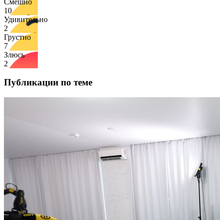
Смешно
10
Удивительно
2
Грустно
7
Злюсь
2
Публикации по теме