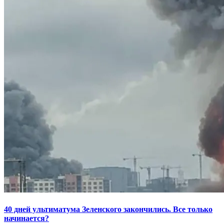
40 дней ультиматума Зеленского закончились. Все только
начинается?