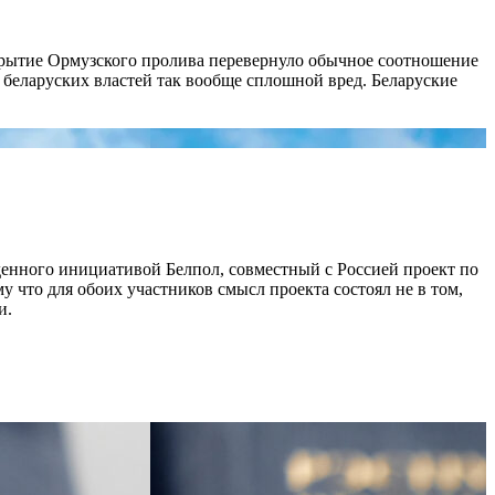
рекрытие Ормузского пролива перевернуло обычное соотношение
я беларуских властей так вообще сплошной вред. Беларуские
денного инициативой Белпол, совместный с Россией проект по
му что для обоих участников смысл проекта состоял не в том,
и.