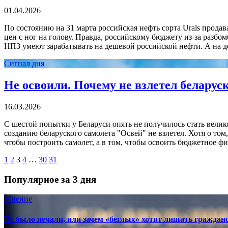
01.04.2026
По состоянию на 31 марта российская нефть сорта Urals прода
цен с ног на голову. Правда, российскому бюджету из-за разбо
НПЗ умеют зарабатывать на дешевой российской нефти. А на д
Сигнал дня
Не освоили. Почему не взлетел беларус
16.03.2026
С шестой попытки у Беларуси опять не получилось стать вели
созданию беларуского самолета "Освей" не взлетел. Хотя о том,
чтобы построить самолет, а в том, чтобы освоить бюджетное ф
1
2
3
4
…
30
31
Популярное за 3 дня
Мнение
Не было печали, или зачем «беглых» хотят лишать граждан