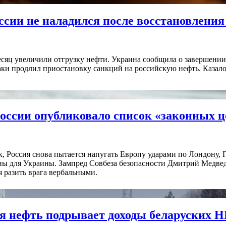
ссии не наладился после восстановления
есяц увеличили отгрузку нефти. Украина сообщила о завершени
и продлил приостановку санкций на российскую нефть. Казалос
оссии опубликовало список «законных ц
к, Россия снова пытается напугать Европу ударами по Лондону
ны для Украины. Зампред Совбеза безопасности Дмитрий Медведе
я разить врага вербальными.
я нефть подрывает доходы беларуских 