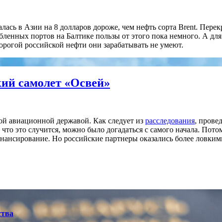
валась в Азии на 8 долларов дороже, чем нефть сорта Brent. Пе
мбленных портов на Балтике пользы от этого пока немного. А дл
орогой российской нефти они зарабатывать не умеют.
кий самолет «Освей»
кой авиационной державой. Как следует из
расследования
, прове
 что это случится, можно было догадаться с самого начала. Пото
инансирование. Но российские партнеры оказались более ловким
ства