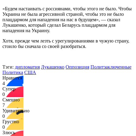
«Будем настаивать с россиянами, чтобы этого не было. Чтобы
Украина не была агрессивной страной, чтобы это не было
плацдармом для нападения на нас в будущем», — сказал
Лукашенко, который сделал Беларусь плацдармом для
нападения на Украину.
Хотя, прежде чем лезть с урегулированиями в чужую страну,
стоило бы сначала со своей разобраться.
Тэги:
дипломатия
Лукашенко
Оппозиция
Политзаключенные
Политика
США
Нравится
4
Супер
0
Смешно
7
Удивительно
0
Грустно
0
Злюсь