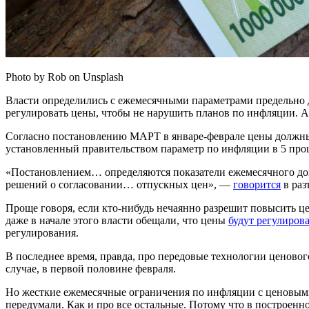
Photo by Rob on Unsplash
Власти определились с ежемесячными параметрами предельно до
регулировать цены, чтобы не нарушить планов по инфляции. А
Согласно постановлению МАРТ в январе-феврале цены должны вы
установленный правительством параметр по инфляции в 5 про
«Постановлением… определяются показатели ежемесячного д
решений о согласовании… отпускных цен», —
говорится
в раз
Проще говоря, если кто-нибудь нечаянно разрешит повысить це
даже в начале этого власти обещали, что цены
будут регулиров
регулирования.
В последнее время, правда, про передовые технологии ценово
случае, в первой половине февраля.
Но жесткие ежемесячные ограничения по инфляции с ценовыми 
передумали. Как и про все остальные. Потому что в построенн