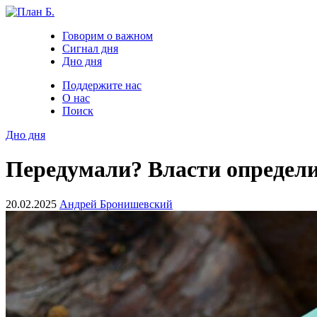
Говорим о важном
Сигнал дня
Дно дня
Поддержите нас
О нас
Поиск
Дно дня
Передумали? Власти определи
20.02.2025
Андрей Бронишевский