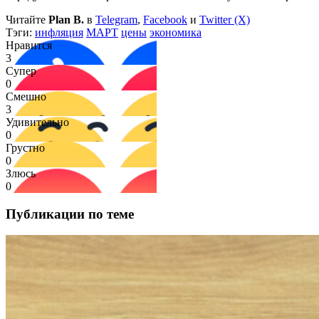
Читайте
Plan B.
в
Telegram
,
Facebook
и
Twitter (X)
Тэги:
инфляция
МАРТ
цены
экономика
Нравится
3
Супер
0
Смешно
3
Удивительно
0
Грустно
0
Злюсь
0
Публикации по теме