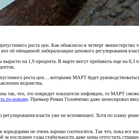
пустимого роста цен. Как объяснило в четверг министерство то
 вот об обещанной либерализации ценового регулирования власт
расти на 1,9 процента. В марте могут прибавить еще на 0,3 пр
центов.
опустимого роста цен… которыми МАРТ будет руководствовать
ъяснении ведомства.
ны так, что, это повредит показатели инфляции, то МАРТ сможе
ать по-новому
. Премьер Роман Головченко даже анонсировал вве
го регулирования власти уже не вспоминают. Хотя по плану реш
коридорами не очень хорошо соотносятся. Так что, пока все вы
ой за последние годы стабильности даже цены отпустить страшно