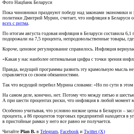
Фото Нацбанк Беларуси
Пока чиновники празднуют победу над законами экономики и з
политики Дмитрий Мурин, считает, что инфляция в Беларуси о
всех с ритма
.
По итогам августа годовая инфляция в Беларуси составила 6,1 
подорожали на 7,5 процента, непродовольственные товары, где 
Короче, ценовое регулирование справилось. Инфляция вернула
«Какая у нас наиболее оптимальная цифра с точки зрения инф
Правда, ведущий программы развить эту крамольную мысль не 
справляется со своим обязанностями.
Так что ведущий перебил Мурина словами: «Но по сути в этом
На самом деле, конечно, нет. Потому что между пятью и шесть
А при шести процентах риски, что инфляция в любой момент м
Особенно учитывая, что условно низкие цены в Беларуси – зас
процента, а 86 процентов торговых предприятий находятся в
в пристойные рамки у него все равно не получается.
Читайте
Plan B.
в
Telegram
,
Facebook
и
Twitter (X)