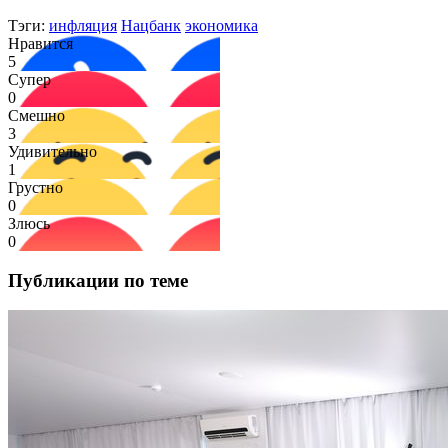
Тэги:
инфляция
Нацбанк
экономика
Нравится
5
Супер
0
Смешно
3
Удивительно
1
Грустно
0
Злюсь
0
Публикации по теме