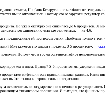
дравого смысла, Нацбанк Беларуси опять отбился от генеральн
стается выше оптимальной. Потому что беларуский регулятор с
процента. Но уже к октябрю она снизилась до 6 процентов. За м
ценовому регулированию есть где разгуляться, — на 4,6.
сь в предписанные ей прогнозом рамки. Проблема только в том,
ляции? Мне кажется это цифра в пределах 3-5 процентов», —
ска
позволил. Потому что в государственном эфире непозволительны
 коридоре мы и идем. Правда? 5–6 процентов мы удержали инфл
ю процентами инфляции есть принципиальная разница. Ниже пяти
ожет выйти из-под контроля, сильно возрастают.
луга исключительно государственного ценового регулирования. 
 угрожающем финансовом положении. И выходит, что финансы пре