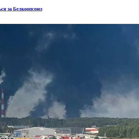
ся за Белкоопсоюз