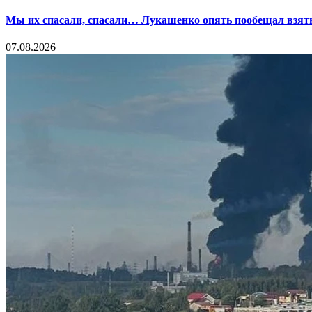
Мы их спасали, спасали… Лукашенко опять пообещал взять
07.08.2026