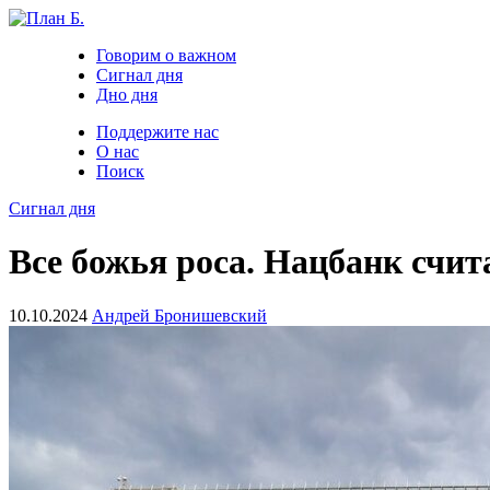
Говорим о важном
Сигнал дня
Дно дня
Поддержите нас
О нас
Поиск
Сигнал дня
Все божья роса. Нацбанк счи
10.10.2024
Андрей Бронишевский