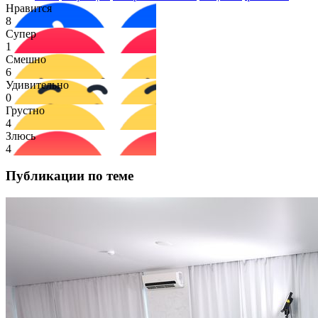
Нравится
8
Супер
1
Смешно
6
Удивительно
0
Грустно
4
Злюсь
4
Публикации по теме