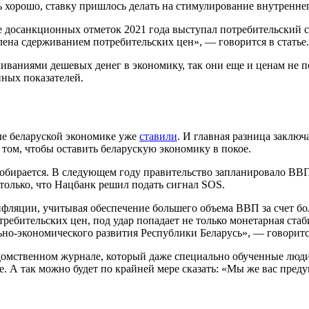
ь хорошо, ставку пришлось делать на стимулирование внутренне
санкционных отметок 2021 года выступал потребительский спр
лена сдерживанием потребительских цен», — говорится в статье.
ливаниями дешевых денег в экономику, так они еще и ценам не по
ных показателей.
рые беларуской экономике уже
ставили
. И главная разница заключ
том, чтобы оставить беларускую экономику в покое.
 собирается. В следующем году правительство запланировало ВВП 
только, что Нацбанк решил подать сигнал SOS.
фляции, учитывая обеспечение большего объема ВВП за счет бо
ребительских цен, под удар попадает не только монетарная ста
но-экономического развития Республики Беларусь», — говорится
домственном журнале, который даже специально обученные люди
е. А так можно будет по крайней мере сказать: «Мы же вас пред