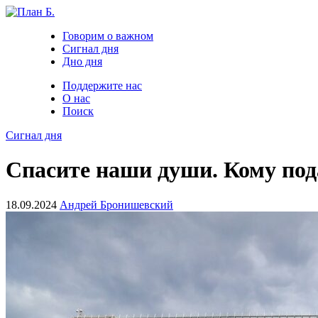
Говорим о важном
Сигнал дня
Дно дня
Поддержите нас
О нас
Поиск
Сигнал дня
Спасите наши души. Кому под
18.09.2024
Андрей Бронишевский