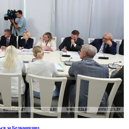
ся за Белкоопсоюз