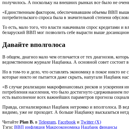
получилось. А поскольку на внешних рынках все было не очен
«Единственным фактором, обеспечивавшим объемы ВВП выше до
потребительского спроса была в значительной степени обуслов
То есть, мало того, что власти накачивали спрос кредитами и в
беларуский ВВП мог позволить себе вырасти выше досанкцион
Давайте вполголоса
В общем, диагноз мало чем отличается от тех диагнозов, кото
ведомственном журнале Нацбанка. А основной совет состоит в 
Но в том-то и дело, что оставлять экономику в покое никто не
которые никто не пытается даже скрыть, напугали Нацбанк нас
«В случае реализации макрофинансовых рисков и ускорения ин
потребления населения, что было достигнуто сдерживанием пот
есть выполнение всех важнейших параметров прогноза социаль
Правда, сигнализировал Нацбанк негромко и вполголоса. В ве
видимо, уже не проходит. А больше Нацбанку высказаться негд
Читайте
Plan B.
в
Telegram
,
Facebook
и
Twitter (X)
Тэги:
ВВП
инфляция
Макроэкономика
Нацбанк
финансы