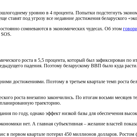
рошлогоднему уровню в 4 процента. Попытки подстегнуть эконо
еще ставят под угрозу все недавние достижения беларуского «эк
 постоянно сомневаются в экономических чудесах. Об этом
говори
 SOS.
ического роста в 5,5 процента, который был зафиксирован по ит
предыдущего падения. Поэтому беларускому ВВП было куда расти
ими достижениями. Поэтому в третьем квартале темп роста бела
еского роста внезапно закончились. По итогам восьми месяцев 
 запланированную траекторию.
ания по году, однако эффект низкой базы для обеспечения высок
кономики нет. А главная субъективная – желание властей показа
анс в первом квартале потерял 450 миллионов долларов. Ростом