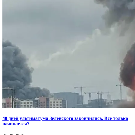
40 дней ультиматума Зеленского закончились. Все только
начинается?