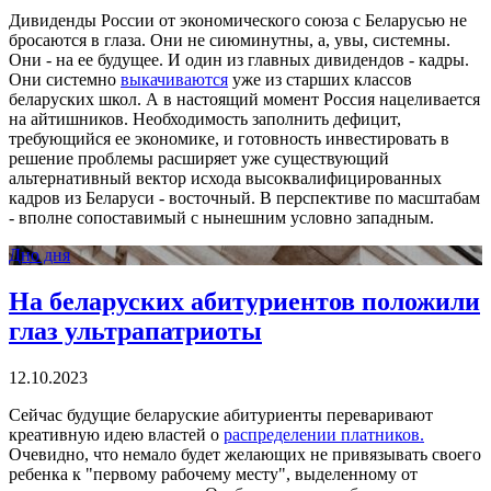
Дивиденды России от экономического союза с Беларусью не
бросаются в глаза. Они не сиюминутны, а, увы, системны.
Они - на ее будущее. И один из главных дивидендов - кадры.
Они системно
выкачиваются
уже из старших классов
беларуских школ. А в настоящий момент Россия нацеливается
на айтишников. Необходимость заполнить дефицит,
требующийся ее экономике, и готовность инвестировать в
решение проблемы расширяет уже существующий
альтернативный вектор исхода высоквалифицированных
кадров из Беларуси - восточный. В перспективе по масштабам
- вполне сопоставимый с нынешним условно западным.
Дно дня
На беларуских абитуриентов положили
глаз ультрапатриоты
12.10.2023
Сейчас будущие беларуские абитуриенты переваривают
креативную идею властей о
распределении платников.
Очевидно, что немало будет желающих не привязывать своего
ребенка к "первому рабочему месту", выделенному от