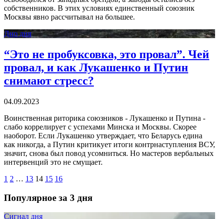
собственников. В этих условиях единственный союзник
Москвы явно рассчитывал на большее.
Дно дня
“Это не пробуксовка, это провал”. Чей
провал, и как Лукашенко и Путин
снимают стресс?
04.09.2023
Воинственная риторика союзников - Лукашенко и Путина -
слабо коррелирует с успехами Минска и Москвы. Скорее
наоборот. Если Лукашенко утверждает, что Беларусь едина
как никогда, а Путин критикует итоги контрнаступления ВСУ,
значит, снова был повод усомниться. Но мастеров вербальных
интервенций это не смущает.
1
2
…
13
14
15
16
Популярное за 3 дня
Сигнал дня