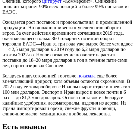
Слепнев, которого
цитирует
«Коммерсант». Снижение
пошлин затронет 90% всех позиций и более 99% поставок из
ЕАЭС.
Ожидается рост поставок и продовольствия, и промышленной
продукции. Это должно привести к увеличению оборота
втрое. За счет действия временного соглашения 2019 года,
охватывающего только 360 товарных позиций оборот
торговли ЕАЭС—Иран за три года уже вырос более чем вдвое
— с 2,5 млрд долларов в 2019 году до 6,2 млрд долларов по
итогам 2022-го. Новое соглашение позволит нарастить
поставки до 18–20 млрд долларов в год в течение пяти-семи
лет, спрогнозировал Слепнев.
Беларусь в двухсторонней торговле
показала
еще более
впечатляющий прирост, хотя объемы остаются скромными. В
2022 году ее товарооборот с Ираном вырос втрое и превысил
100 млн долларов. Экспорт в Иран вырос и вовсе почти в 6
раз — до 81,3 млн долларов. Основа поставок из Беларуси —
калийные удобрения, лесоматериалы, изделия из дерева. Из
Ирана импортировали орехи, свежие фрукты и овощи,
сливочное масло, медицинские приборы, лекарства.
Есть нюансы