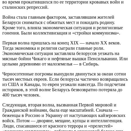
во время прокатившихся по ее территории кровавых войн и
сталинских репрессий.
Война стала главным фактором, заставлявшим жителей
Беларуси сниматься с обжитых мест и покидать родину.
Кроме того, влияла экономическая ситуация и религиозные
гонения. Были коллективизация и «стройки коммунизма».
Первая волна пришлась на конец XIX — начало XX веков.
Тогда экономика и религия сыграли главные роли.
Экономическая ситуация заставляла белорусов уезжать на
мясные бойни Чикаго и нефтяные вышки Пенсильвании. Или
целыми деревнями от малоземелья — в Сибирь.
Черносотенные погромы вынудили двинуться за океан сотни
тысяч местных евреев. Если белорусы частично возвращались
из США и Канады, то евреи уезжали навсегда. По подсчетам
историков, в этой волне Беларусь безвозвратно потеряла до
400 тысяч человек.
Следующая, вторая волна, вызванная Первой мировой и
Гражданской войнами, была еще масштабней. Сначала —
беженцы в Россию и Украину от наступающих кайзеровских
войск. Потом — дворяне, мещане, купцы и интеллигенция.
Люди, спасавшиеся от красного террора и «прелестей»