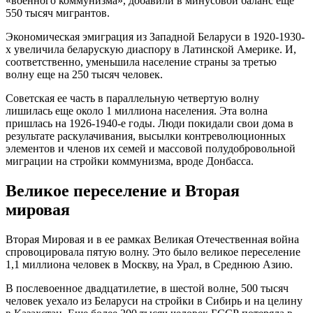
«военного коммунизма», добавили в минусовой баланс еще
550 тысяч мигрантов.
Экономическая эмиграция из Западной Беларуси в 1920-1930-
х увеличила беларускую диаспору в Латинской Америке. И,
соответственно, уменьшила население страны за третью
волну еще на 250 тысяч человек.
Советская ее часть в параллельную четвертую волну
лишилась еще около 1 миллиона населения. Эта волна
пришлась на 1926-1940-е годы. Люди покидали свои дома в
результате раскулачивания, высылки контреволюционных
элементов и членов их семей и массовой полудобровольной
миграции на стройки коммунизма, вроде Донбасса.
Великое переселение и Вторая
мировая
Вторая Мировая и в ее рамках Великая Отечественная война
спровоцировала пятую волну. Это было великое переселение
1,1 миллиона человек в Москву, на Урал, в Среднюю Азию.
В послевоенное двадцатилетие, в шестой волне, 500 тысяч
человек уехало из Беларуси на стройки в Сибирь и на целину