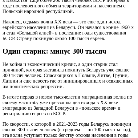
в Казахстан. Еще более 200 тысяч человек БССР потеряла в
ходе послевоенного обмена территориями и населением с
Польской народной республикой.
Наконец, седьмая волна XX века — это еще один исход
еврейского населения из Беларуси. Он начался в конце 1960-х
и стал «Большой алией» в последние годы существования
БССР. Страну покинуло около 100 тысяч евреев.
Один старик: минус 300 тысяч
Не война и экономический кризис, а один старик стал
причиной, которая заставила покинуть Беларусь уже свыше
300 тысяч человек. Спасающихся в Польше, Литве, Грузии,
Латвии и еще невесть где от инициированных и освященных
им политических репрессий.
В итоге первая в новом тысячелетии миграционная волна по
своему масштабу уже превзошла два исхода в XX веке —
эмиграцию из Западной Беларуси в «польское время» и
репатриацию евреев из БССР.
По скорости, с которой в 2021-2023 годы Беларусь покинули
свыше 300 тысяч человек (в среднем — по 100 тысяч за год),
эта волна уступает только бегству отсюда населения в годы