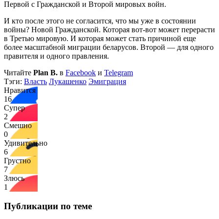
Первой с Гражданской и Второй мировых войн.
И кто после этого не согласится, что мы уже в состоянии
войны? Новой Гражданской. Которая вот-вот может перерасти
в Третью мировую. И которая может стать причиной еще
более масштабной миграции беларусов. Второй — для одного
правителя и одного правления.
Читайте
Plan B.
в
Facebook
и
Telegram
Тэги:
Власть
Лукашенко
Эмиграция
Нравится
16
Супер
2
Смешно
0
Удивительно
6
Грустно
7
Злюсь
1
Публикации по теме