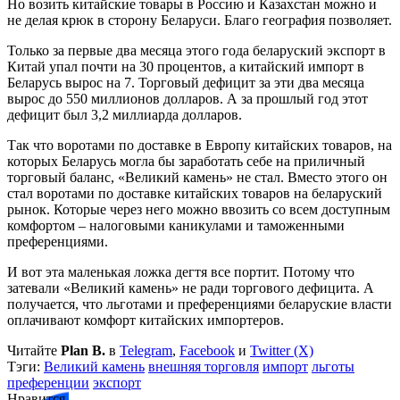
Но возить китайские товары в Россию и Казахстан можно и
не делая крюк в сторону Беларуси. Благо география позволяет.
Только за первые два месяца этого года беларуский экспорт в
Китай упал почти на 30 процентов, а китайский импорт в
Беларусь вырос на 7. Торговый дефицит за эти два месяца
вырос до 550 миллионов долларов. А за прошлый год этот
дефицит был 3,2 миллиарда долларов.
Так что воротами по доставке в Европу китайских товаров, на
которых Беларусь могла бы заработать себе на приличный
торговый баланс, «Великий камень» не стал. Вместо этого он
стал воротами по доставке китайских товаров на беларуский
рынок. Которые через него можно ввозить со всем доступным
комфортом – налоговыми каникулами и таможенными
преференциями.
И вот эта маленькая ложка дегтя все портит. Потому что
затевали «Великий камень» не ради торгового дефицита. А
получается, что льготами и преференциями беларуские власти
оплачивают комфорт китайских импортеров.
Читайте
Plan B.
в
Telegram
,
Facebook
и
Twitter (X)
Тэги:
Великий камень
внешняя торговля
импорт
льготы
преференции
экспорт
Нравится