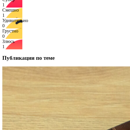
1
Смешно
1
Удивительно
0
Грустно
0
Злюсь
1
Публикации по теме