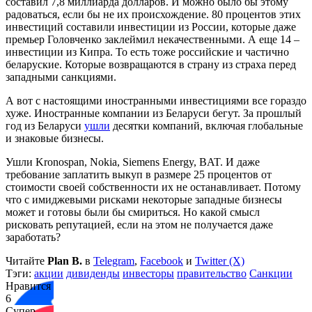
составил 7,8 миллиарда долларов. И можно было бы этому
радоваться, если бы не их происхождение. 80 процентов этих
инвестиций составили инвестиции из России, которые даже
премьер Головченко заклеймил некачественными. А еще 14 –
инвестиции из Кипра. То есть тоже российские и частично
беларуские. Которые возвращаются в страну из страха перед
западными санкциями.
А вот с настоящими иностранными инвестициями все гораздо
хуже. Иностранные компании из Беларуси бегут. За прошлый
год из Беларуси
ушли
десятки компаний, включая глобальные
и знаковые бизнесы.
Ушли Kronospan, Nokia, Siemens Energy, BAT. И даже
требование заплатить выкуп в размере 25 процентов от
стоимости своей собственности их не останавливает. Потому
что с имиджевыми рисками некоторые западные бизнесы
может и готовы были бы смириться. Но какой смысл
рисковать репутацией, если на этом не получается даже
заработать?
Читайте
Plan B.
в
Telegram
,
Facebook
и
Twitter (X)
Тэги:
акции
дивиденды
инвесторы
правительство
Санкции
Нравится
6
Супер