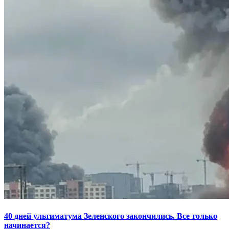
40 дней ультиматума Зеленского закончились. Все только
начинается?