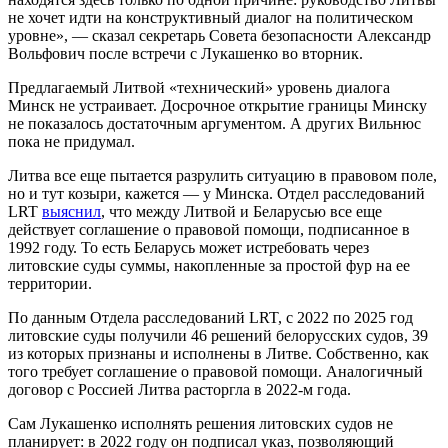
не хочет идти на конструктивный диалог на политическом
уровне», — сказал секретарь Совета безопасности Александр
Вольфович после встречи с Лукашенко во вторник.
Предлагаемый Литвой «технический» уровень диалога
Минск не устраивает. Досрочное открытие границы Минску
не показалось достаточным аргументом. А других Вильнюс
пока не придумал.
Литва все еще пытается разрулить ситуацию в правовом поле,
но и тут козыри, кажется — у Минска. Отдел расследований
LRT
выяснил
, что между Литвой и Беларусью все еще
действует соглашение о правовой помощи, подписанное в
1992 году. То есть Беларусь может истребовать через
литовские суды суммы, накопленные за простой фур на ее
территории.
По данным Отдела расследований LRT, с 2022 по 2025 год
литовские суды получили 46 решений белорусских судов, 39
из которых признаны и исполнены в Литве. Собственно, как
того требует соглашение о правовой помощи. Аналогичный
договор с Россией Литва расторгла в 2022-м года.
Сам Лукашенко исполнять решения литовских судов не
планирует: в 2022 году он подписал указ, позволяющий