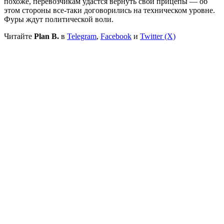
похоже, перевозчикам удастся вернуть свои прицепы — об
этом стороны все-таки договорились на техническом уровне.
Фуры ждут политической воли.
Читайте
Plan B.
в
Telegram
,
Facebook
и
Twitter (X)