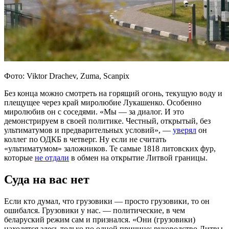
Фото: Viktor Drachev, Zuma, Scanpix
Без конца можно смотреть на горящий огонь, текущую воду и
плещущее через край миролюбие Лукашенко. Особенно
миролюбив он с соседями. «Мы — за диалог. И это
демонстрируем в своей политике. Честный, открытый, без
ультиматумов и предварительных условий», —
уверял
он
коллег по ОДКБ в четверг. Ну если не считать
«ультиматумом» заложников. Те самые 1818 литовских фур,
которые
не отдали
в обмен на открытие Литвой границы.
Суда на вас нет
Если кто думал, что грузовики — просто грузовики, то он
ошибался. Грузовики у нас. — политические, в чем
беларуский режим сам и признался. «Они (грузовики)
находятся здесь только по одной причине: руководство Литвы