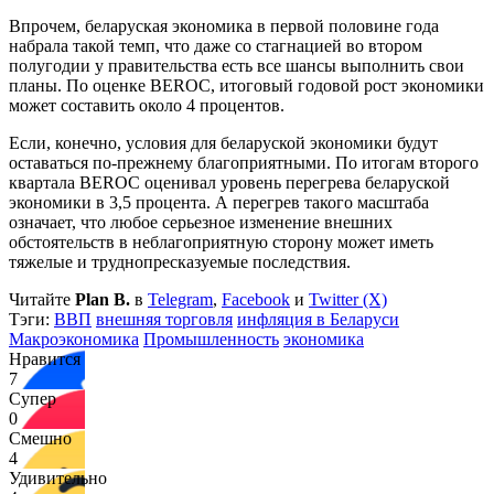
Впрочем, беларуская экономика в первой половине года
набрала такой темп, что даже со стагнацией во втором
полугодии у правительства есть все шансы выполнить свои
планы. По оценке BEROC, итоговый годовой рост экономики
может составить около 4 процентов.
Если, конечно, условия для беларуской экономики будут
оставаться по-прежнему благоприятными. По итогам второго
квартала BEROC оценивал уровень перегрева беларуской
экономики в 3,5 процента. А перегрев такого масштаба
означает, что любое серьезное изменение внешних
обстоятельств в неблагоприятную сторону может иметь
тяжелые и труднопресказуемые последствия.
Читайте
Plan B.
в
Telegram
,
Facebook
и
Twitter (X)
Тэги:
ВВП
внешняя торговля
инфляция в Беларуси
Макроэкономика
Промышленность
экономика
Нравится
7
Супер
0
Смешно
4
Удивительно