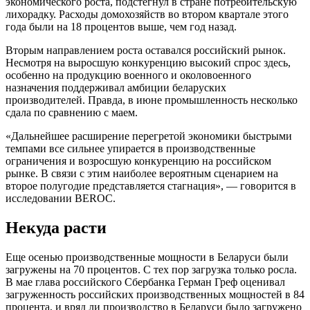
экономического роста, подстегнул в стране потребительскую
лихорадку. Расходы домохозяйств во втором квартале этого
года были на 18 процентов выше, чем год назад.
Вторым направлением роста оставался российский рынок.
Несмотря на выросшую конкуренцию высокий спрос здесь,
особенно на продукцию военного и околовоенного
назначения поддерживал амбиции беларуских
производителей. Правда, в июне промышленность несколько
сдала по сравнению с маем.
«Дальнейшее расширение перегретой экономики быстрыми
темпами все сильнее упирается в производственные
ограничения и возросшую конкуренцию на российском
рынке. В связи с этим наиболее вероятным сценарием на
второе полугодие представляется стагнация», — говорится в
исследовании BEROC.
Некуда расти
Еще осенью производственные мощности в Беларуси были
загружены на 70 процентов. С тех пор загрузка только росла.
В мае глава российского Сбербанка Герман Греф оценивал
загруженность российских производственных мощностей в 84
процента, и вряд ли производство в Беларуси было загружено