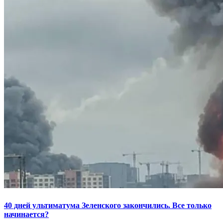
40 дней ультиматума Зеленского закончились. Все только
начинается?