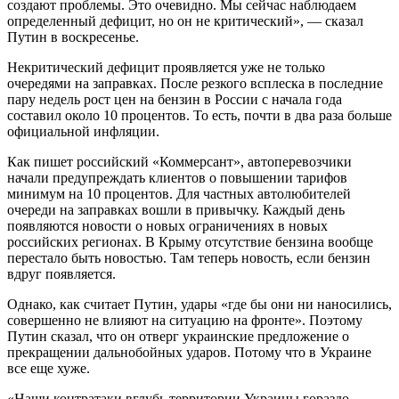
создают проблемы. ​Это очевидно. Мы сейчас наблюдаем ​
определенный дефицит, но он ​не критический», — сказал
Путин в воскресенье.
Некритический дефицит проявляется уже не только
очередями на заправках. После резкого всплеска в последние
пару недель рост цен на бензин в России с начала года
составил около 10 процентов. То есть, почти в два раза больше
официальной инфляции.
Как пишет российский «Коммерсант», автоперевозчики
начали предупреждать клиентов о повышении тарифов
минимум на 10 процентов. Для частных автолюбителей
очереди на заправках вошли в привычку. Каждый день
появляются новости о новых ограничениях в новых
российских регионах. В Крыму отсутствие бензина вообще
перестало быть новостью. Там теперь новость, если бензин
вдруг появляется.
Однако, как считает Путин, удары «где бы они ни наносились,
совершенно не влияют на ситуацию на фронте». Поэтому
Путин сказал, что он отверг украинские предложение о
прекращении дальнобойных ударов. Потому что в Украине
все еще хуже.
«Наши контратаки вглубь территории Украины гораздо