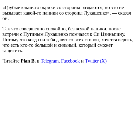
«Грубые какие-то окрики со стороны раздаются, но это не
вызывает какой-то паники со стороны Лукашенко», — сказал
он.
Так что совершенно спокойно, без всякой паники, после
встречи с Путиным Лукашенко помчался к Си Цзиньпину.
Потому что когда на тебя давят со всех сторон, хочется верить,
что есть кто-то большой и сильный, который сможет
защитить.
Читайте
Plan B.
в
Telegram
,
Facebook
и
Twitter (X)