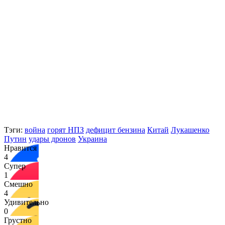
Тэги:
война
горят НПЗ
дефицит бензина
Китай
Лукашенко
Путин
удары дронов
Украина
Нравится
4
Супер
1
Смешно
4
Удивительно
0
Грустно