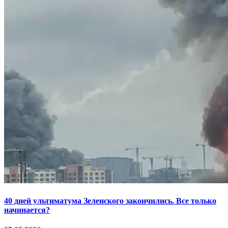
40 дней ультиматума Зеленского закончились. Все только
начинается?