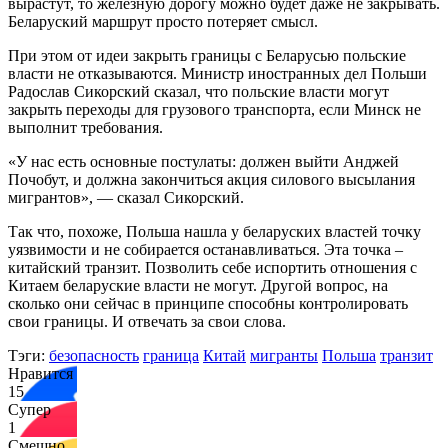
вырастут, то железную дорогу можно будет даже не закрывать.
Беларуский маршрут просто потеряет смысл.
При этом от идеи закрыть границы с Беларусью польские
власти не отказываются. Министр иностранных дел Польши
Радослав Сикорский сказал, что польские власти могут
закрыть переходы для грузового транспорта, если Минск не
выполнит требования.
«У нас есть основные постулаты: должен выйти Анджей
Почобут, и должна закончиться акция силового высылания
мигрантов», — сказал Сикорский.
Так что, похоже, Польша нашла у беларуских властей точку
уязвимости и не собирается останавливаться. Эта точка –
китайский транзит. Позволить себе испортить отношения с
Китаем беларуские власти не могут. Другой вопрос, на
сколько они сейчас в принципе способны контролировать
свои границы. И отвечать за свои слова.
Тэги:
безопасность
граница
Китай
мигранты
Польша
транзит
Нравится
15
Супер
1
Смешно