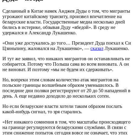
Сделанный в Китае намек Анджея Дуды о том, что мигранты
угрожают китайскому транзиту, произвел впечатление на
беларуские власти. Государственные медиа несколько дней
бились в истерике, обзывая Дуду «ябедой». В среду не
удержался и Александр Лукашенко.
«Они уже достукались до того… Президент Дуда поехал к Си
Цзиньпину, жаловался на Лукашенко», —
сказал
Лукашенко.
И тут же заявил, что никаких мигрантов он останавливать не
собирается. Потому что Польша сама во всем виновата. А он
не виноват. И поэтому «мы не будем их сдерживать».
Но, вопреки этим словам количество атак мигрантов на
польские границы волшебным образом уменьшилось. В
последние дни поляки регистрируют от 20 до 50 нападений в
день. А еще недавно доходило до нескольких сотен.
Но если беларуские власти хотели таким образом послать
какой-нибудь сигнал, то зря старались.
«Нет никакого сомнения в том, что масштабы происходящего
на границе регулируются беларускими службами. В связи с
этим снижение попыток сегодня вовсе не означает, что этих