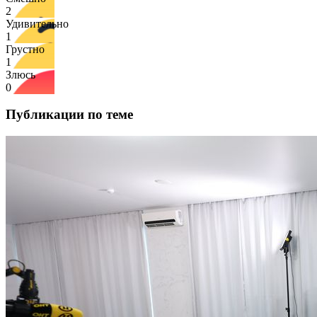
2
Удивительно
1
Грустно
1
Злюсь
0
Публикации по теме