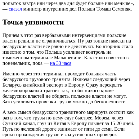
попыток завтра или через два дня будет больше или меньше»,
—
сказал
министр внутренних дел Польши Томаш Семоняк.
Точка уязвимости
Причем в этот раз вербальными интервенциями польские
власти решили не ограничиваться. Ну раз тонкие намеки на
беларуские власти все равно не действуют. Во вторник стало
известно о том, что Польша усиливает контроль на
таможенном терминале Малашевичи. Как стало известно в
понедельник, пока —
на 33 часа
.
Именно через этот терминал проходит большая часть
беларуского грузового транзита. Включая следующий через
Беларусь китайский экспорт в Европу. Сразу перекрыть
железнодорожный транзит так, чтобы никого кроме
беларуских властей не обидеть, польские власти не могут.
Зато усиливать проверки грузов можно до бесконечности.
А весь смысл беларуского транзитного маршрута состоит как
раз в том, что грузы по нему едут быстрее. Морем, через
Суэцкий канал, груз из Китая в Европу плывет за 15-20 дней.
Путь по железной дороге занимает от пяти до семи. Если
сроки прохождения грузов из-за усиленных проверок