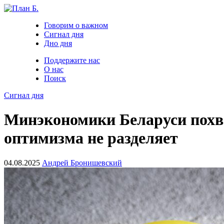
Говорим о важном
Сигнал дня
Дно дня
Поддержите нас
О нас
Поиск
Сигнал дня
Минэкономики Беларуси похв
оптимизма не разделяет
04.08.2025
Андрей Бронишевский