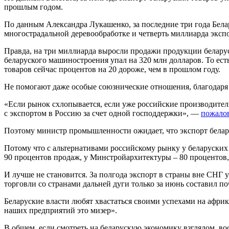
прошлым годом.
По данным Александра Лукашенко, за последние три года Бела
многострадальной деревообработке и четверть миллиарда экспо
Правда, на три миллиарда выросли продажи продукции беларус
беларуского машиностроения упал на 320 млн долларов. То ест
товаров сейчас процентов на 20 дороже, чем в прошлом году.
Не помогают даже особые союзнические отношения, благодаря 
«Если рынок схлопывается, если уже российские производител
с экспортом в Россию за счет одной господдержки», —
пожало
Поэтому министр промышленности ожидает, что экспорт белару
Потому что с альтернативами российскому рынку у беларуских 
90 процентов продаж, у Минстройархитектуры – 80 процентов, 
И лучше не становится. За полгода экспорт в страны вне СНГ 
торговли со странами дальней дуги только за июнь составил п
Беларуские власти любят хвастаться своими успехами на афри
наших предприятий это мизер».
В общем, если смотреть на беларускую экономику взглядом, в