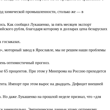
иард химической промышленности, столько же — в
сь. Как сообщил Лукашенко, за пять месяцев экспорт
сийского рубля, благодаря которому в долларах цена беларуских
 госзаказах.
ш», моторный завод в Ярославле, мы не решим наши проблемы
очень оптимистичный прогноз.
уже 65 процентов. При этом у Минпрома на Россию приходится
цента. Импорт при этом вырос на двадцать. Дефицит внешней
в. Но даже Лукашенко на прошлой неделе признал, что «для
се замечательно. Эмпирические данные этому оптимизму,