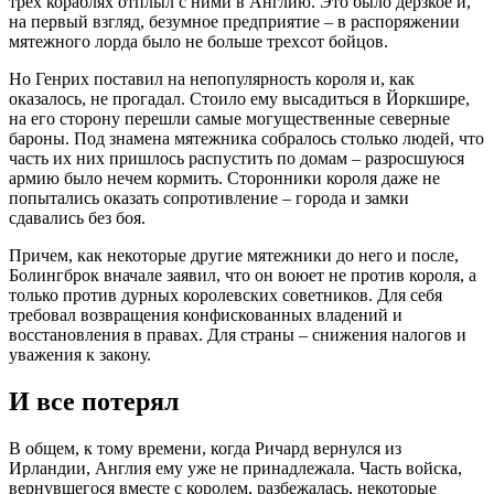
трех кораблях отплыл с ними в Англию. Это было дерзкое и,
на первый взгляд, безумное предприятие – в распоряжении
мятежного лорда было не больше трехсот бойцов.
Но Генрих поставил на непопулярность короля и, как
оказалось, не прогадал. Стоило ему высадиться в Йоркшире,
на его сторону перешли самые могущественные северные
бароны. Под знамена мятежника собралось столько людей, что
часть их них пришлось распустить по домам – разросшуюся
армию было нечем кормить. Сторонники короля даже не
попытались оказать сопротивление – города и замки
сдавались без боя.
Причем, как некоторые другие мятежники до него и после,
Болингброк вначале заявил, что он воюет не против короля, а
только против дурных королевских советников. Для себя
требовал возвращения конфискованных владений и
восстановления в правах. Для страны – снижения налогов и
уважения к закону.
И все потерял
В общем, к тому времени, когда Ричард вернулся из
Ирландии, Англия ему уже не принадлежала. Часть войска,
вернувшегося вместе с королем, разбежалась, некоторые