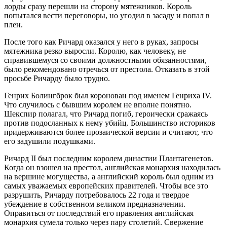
лорды сразу перешли на сторону мятежников. Король
попытался вести переговоры, но угодил в засаду и попал в
плен.
После того как Ричард оказался у него в руках, запросы
мятежника резко выросли. Королю, как человеку, не
справившемуся со своими должностными обязанностями,
было рекомендовано отречься от престола. Отказать в этой
просьбе Ричарду было трудно.
Генрих Болингброк был коронован под именем Генриха IV.
Что случилось с бывшим королем не вполне понятно.
Шекспир полагал, что Ричард погиб, героически сражаясь
против подосланных к нему убийц. Большинство историков
придерживаются более прозаической версии и считают, что
его задушили подушками.
Ричард II был последним королем династии Плантагенетов.
Когда он взошел на престол, английская монархия находилась
на вершине могущества, а английский король был одним из
самых уважаемых европейских правителей. Чтобы все это
разрушить, Ричарду потребовалось 22 года и твердое
убеждение в собственном великом предназначении.
Оправиться от последствий его правления английская
монархия сумела только через пару столетий. Свержение