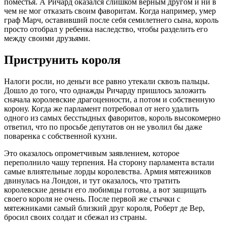
поместья. А Ричард оказался слишком верным другом и ни в
чем не мог отказать своим фаворитам. Когда например, умер
граф Марч, оставивший после себя семилетнего сына, король
просто отобрал у ребенка наследство, чтобы разделить его
между своими друзьями.
Приструнить короля
Налоги росли, но деньги все равно утекали сквозь пальцы.
Дошло до того, что однажды Ричарду пришлось заложить
сначала королевские драгоценности, а потом и собственную
корону. Когда же парламент потребовал от него удалить
одного из самых бесстыдных фаворитов, король высокомерно
ответил, что по просьбе депутатов он не уволил бы даже
поваренка с собственной кухни.
Это оказалось опрометчивым заявлением, которое
переполнило чашу терпения. На сторону парламента встали
самые влиятельные лорды королевства. Армия мятежников
двинулась на Лондон, и тут оказалось, что тратить
королевские деньги его любимцы готовы, а вот защищать
своего короля не очень. После первой же стычки с
мятежниками самый близкий друг короля, Роберт де Вер,
бросил своих солдат и сбежал из страны.