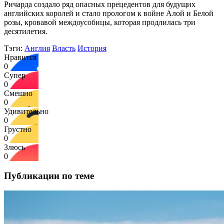
Ричарда создало ряд опасных прецедентов для будущих
английских королей и стало прологом к войне Алой и Белой
розы, кровавой междоусобицы, которая продлилась три
десятилетия.
Тэги:
Англия
Власть
История
Нравится
0
Супер
0
Смешно
0
Удивительно
0
Грустно
0
Злюсь
0
Публикации по теме