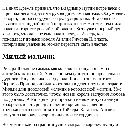
На днях Кремль признал, что Владимир Путин встречался с
Пригожиным и другими руководителями мятежа. Обсуждали,
говорят, вопросы будущего трудоустройства. Чем больше
выясняется подробностей о пригожинском мятеже, тем ниже
падает авторитет российской власти. Хотя уже в первый день
казалось, что дальше ему падать некуда. А ведь, как
показывает пример короля Англии Ричарда II, власть,
потерявшая уважение, может перестать быть властью.
Милый мальчик
Ричард II был не самым, мягко говоря, популярным из
английских королей. А ведь поначалу ничто не предвещало
дурного. Внук великого Эдуарда III и сын знаменитого
Черного Принца, он был коронован в девятилетнем возрасте.
Милый длинноволосый мальчик в королевской мантии. Уже
этого было достаточно, чтобы новый король заслужил любовь
подданных. А Ричард еще и проявил недюжинную личную
храбрость в четырнадцать лет во время подавления
крестьянского восстания Уота Тайлера. Казалось, Англия
получила короля, которым она сможет гордиться.
Возможно, как раз ранний успех сыграл с королем дурную