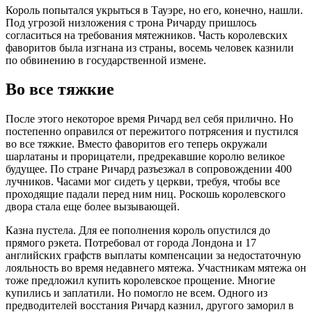
Король попытался укрыться в Тауэре, но его, конечно, нашли.
Под угрозой низложения с трона Ричарду пришлось
согласиться на требования мятежников. Часть королевских
фаворитов была изгнана из страны, восемь человек казнили
по обвинению в государственной измене.
Во все тяжкие
После этого некоторое время Ричард вел себя прилично. Но
постепенно оправился от пережитого потрясения и пустился
во все тяжкие. Вместо фаворитов его теперь окружали
шарлатаны и прорицатели, предрекавшие королю великое
будущее. По стране Ричард разъезжал в сопровождении 400
лучников. Часами мог сидеть у церкви, требуя, чтобы все
проходящие падали перед ним ниц. Роскошь королевского
двора стала еще более вызывающей.
Казна пустела. Для ее пополнения король опустился до
прямого рэкета. Потребовал от города Лондона и 17
английских графств выплаты компенсации за недостаточную
лояльность во время недавнего мятежа. Участникам мятежа он
тоже предложил купить королевское прощение. Многие
купились и заплатили. Но помогло не всем. Одного из
предводителей восстания Ричард казнил, другого заморил в