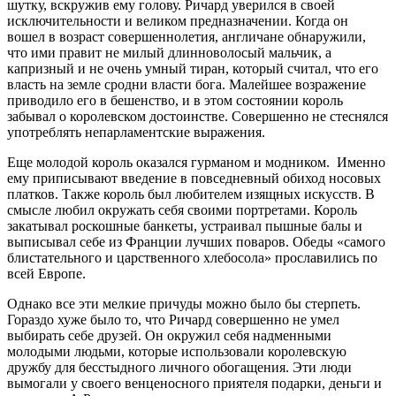
шутку, вскружив ему голову. Ричард уверился в своей
исключительности и великом предназначении. Когда он
вошел в возраст совершеннолетия, англичане обнаружили,
что ими правит не милый длинноволосый мальчик, а
капризный и не очень умный тиран, который считал, что его
власть на земле сродни власти бога. Малейшее возражение
приводило его в бешенство, и в этом состоянии король
забывал о королевском достоинстве. Совершенно не стеснялся
употреблять непарламентские выражения.
Еще молодой король оказался гурманом и модником. Именно
ему приписывают введение в повседневный обиход носовых
платков. Также король был любителем изящных искусств. В
смысле любил окружать себя своими портретами. Король
закатывал роскошные банкеты, устраивал пышные балы и
выписывал себе из Франции лучших поваров. Обеды «самого
блистательного и царственного хлебосола» прославились по
всей Европе.
Однако все эти мелкие причуды можно было бы стерпеть.
Гораздо хуже было то, что Ричард совершенно не умел
выбирать себе друзей. Он окружил себя надменными
молодыми людьми, которые использовали королевскую
дружбу для бесстыдного личного обогащения. Эти люди
вымогали у своего венценосного приятеля подарки, деньги и