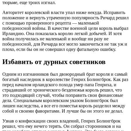
тюрьме, еще троих изгнал.
Авторитет королевской власти упал ниже некуда. Исправить
положение и вернуть утраченную популярность Ричард решил
с помощью проверенного рецепта — маленькой
победоносной войны. В качестве военной цели король выбрал
Ирландию. Она показалась королю легкой добычей. И хотя
война получилась не маленькой и вообще ни разу не
победоносной, для Ричарда все могло закончиться не так уж и
плохо, если бы он не совершил одну фатальную ошибку.
Избавить от дурных советников
Одним из изгнанников был двоюродный брат короля и самый
богатый наследник в королевстве Генрих Болингброк. Как раз
перед началом ирландского похода умер папа Генриха, и
страдавший от хронического безденежья король решил, что
это подходящий случай, чтобы поправить свои финансовые
дела. Специальным королевским указом Болингброк был
лишен наследства, а все его поместья король разделил между
собой и своими фаворитами. И лучше бы он этого не делал.
Узнав о конфискации своих владений, Генрих Болингброк
решил, что ему нечего терять. Он собрал сторонников и на