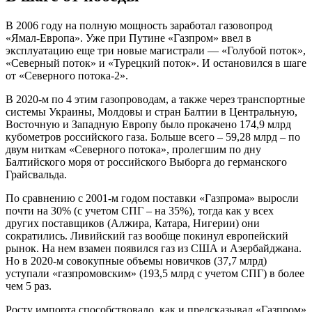
В 2006 году на полную мощность заработал газовопрод
«Ямал-Европа». Уже при Путине «Газпром» ввел в
эксплуатацию еще три новые магистрали — «Голубой поток»,
«Северный поток» и «Турецкий поток». И остановился в шаге
от «Северного потока-2».
В 2020-м по 4 этим газопроводам, а также через транспортные
системы Украины, Молдовы и стран Балтии в Центральную,
Восточную и Западную Европу было прокачено 174,9 млрд
кубометров российского газа. Больше всего – 59,28 млрд – по
двум ниткам «Северного потока», пролегшим по дну
Балтийского моря от российского Выборга до германского
Грайсвальда.
По сравнению с 2001-м годом поставки «Газпрома» выросли
почти на 30% (с учетом СПГ – на 35%), тогда как у всех
других поставщиков (Алжира, Катара, Нигерии) они
сократились. Ливийский газ вообще покинул европейский
рынок. На нем взамен появился газ из США и Азербайджана.
Но в 2020-м совокупные объемы новичков (37,7 млрд)
уступали «газпромовским» (193,5 млрд с учетом СПГ) в более
чем 5 раз.
Росту импорта способствовало, как и предсказывал «Газпром»