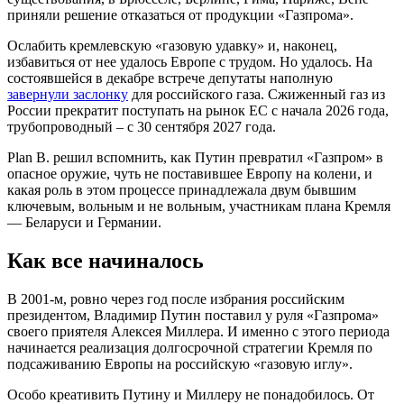
приняли решение отказаться от продукции «Газпрома».
Ослабить кремлевскую «газовую удавку» и, наконец,
избавиться от нее удалось Европе с трудом. Но удалось. На
состоявшейся в декабре встрече депутаты наполную
завернули заслонку
для российского газа. Сжиженный газ из
России прекратит поступать на рынок ЕС с начала 2026 года,
трубопроводный – с 30 сентября 2027 года.
Plan B. решил вспомнить, как Путин превратил «Газпром» в
опасное оружие, чуть не поставившее Европу на колени, и
какая роль в этом процессе принадлежала двум бывшим
ключевым, вольным и не вольным, участникам плана Кремля
— Беларуси и Германии.
Как все начиналось
В 2001-м, ровно через год после избрания российским
президентом, Владимир Путин поставил у руля «Газпрома»
своего приятеля Алексея Миллера. И именно с этого периода
начинается реализация долгосрочной стратегии Кремля по
подсаживанию Европы на российскую «газовую иглу».
Особо креативить Путину и Миллеру не понадобилось. От