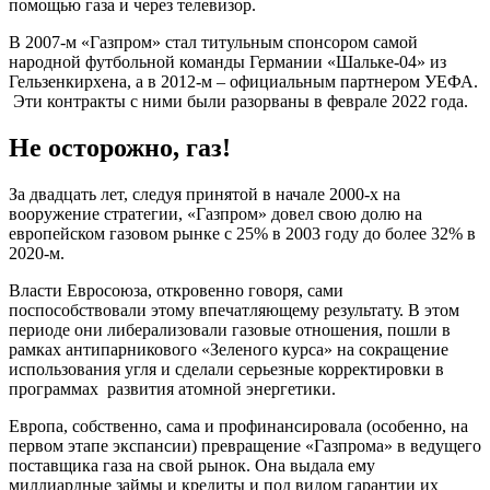
помощью газа и через телевизор.
В 2007-м «Газпром» стал титульным спонсором самой
народной футбольной команды Германии «Шальке-04» из
Гельзенкирхена, а в 2012-м – официальным партнером УЕФА.
Эти контракты с ними были разорваны в феврале 2022 года.
Не осторожно, газ!
За двадцать лет, следуя принятой в начале 2000-х на
вооружение стратегии, «Газпром» довел свою долю на
европейском газовом рынке с 25% в 2003 году до более 32% в
2020-м.
Власти Евросоюза, откровенно говоря, сами
поспособствовали этому впечатляющему результату. В этом
периоде они либерализовали газовые отношения, пошли в
рамках антипарникового «Зеленого курса» на сокращение
использования угля и сделали серьезные корректировки в
программах развития атомной энергетики.
Европа, собственно, сама и профинансировала (особенно, на
первом этапе экспансии) превращение «Газпрома» в ведущего
поставщика газа на свой рынок. Она выдала ему
миллиардные займы и кредиты и под видом гарантии их