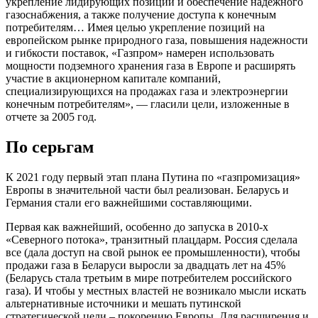
укрепление лидирующих позиций и обеспечение надежного
газоснабжения, а также получение доступа к конечным
потребителям… Имея целью укрепление позиций на
европейском рынке природного газа, повышения надежности
и гибкости поставок, «Газпром» намерен использовать
мощности подземного хранения газа в Европе и расширять
участие в акционерном капитале компаний,
специализирующихся на продажах газа и электроэнергии
конечным потребителям», — гласили цели, изложенные в
отчете за 2005 год.
По серьгам
К 2021 году первый этап плана Путина по «газпромизация»
Европы в значительной части был реализован. Беларусь и
Германия стали его важнейшими составляющими.
Первая как важнейший, особенно до запуска в 2010-х
«Северного потока», транзитный плацдарм. Россия сделала
все (дала доступ на свой рынок ее промышленности), чтобы
продажи газа в Беларуси выросли за двадцать лет на 45%
(Беларусь стала третьим в мире потребителем российского
газа). И чтобы у местных властей не возникало мысли искать
альтернативные источники и мешать путинской
стратегической цели – покорению Европы. Для расширения и