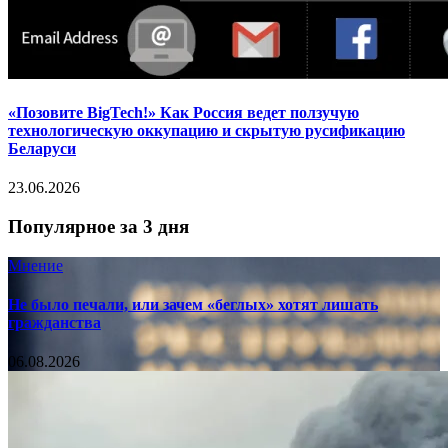
«Позовите BigTech!» Как Россия ведет ползучую
технологическую оккупацию и скрытую русификацию
Беларуси
23.06.2026
Популярное за 3 дня
Мнение
Не было печали, или зачем «беглых» хотят лишать
гражданства
06.08.2026