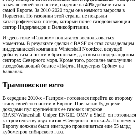
в начале своей экспансии, падение на 40% добычи газа в
самой Европе. За 2010-2020 годы она немного выросла в
Норвегии. Но газовики этой страны не покрыли
катастрофических потерь, который понес газодобывающий
сектор Нидерландов и Великобритании.
И здесь тоже «Газпром» попытался воспользоваться
моментом. В результате сделки с BASF он стал совладельцем
нидерландской компании Wintershall Noordzee, ведущей
добычу газа и нефти в британском, датском и нидерландском
секторах Северного моря. Кроме того, россияне заполучили
газодобывающий бизнес «Нафтна Индустрия Србие» на
Балканах.
Трамповское вето
В середине 2010-х «Газпром» готовился перейти ко второму
этапу своей экспансии в Европе. Прельстив будущими
доходами пул крупнейших ее газовых игроков
(BASF/Wintershall, Uniper, ENGIE, OMV и Shell), он готовился
к строительству двух ниток «Северного потока-2». По нему в
Европу должны были ежегодно прокачиваться еще 55 млрд
кубометров сибирского газа.