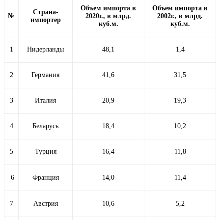
Объем импорта в
Объем импорта в
Страна-
№
2020г., в млрд.
2002г., в млрд.
импортер
куб.м.
куб.м.
1
Нидерланды
48,1
1,4
2
Германия
41,6
31,5
3
Италия
20,9
19,3
4
Беларусь
18,4
10,2
5
Турция
16,4
11,8
6
Франция
14,0
11,4
7
Австрия
10,6
5,2