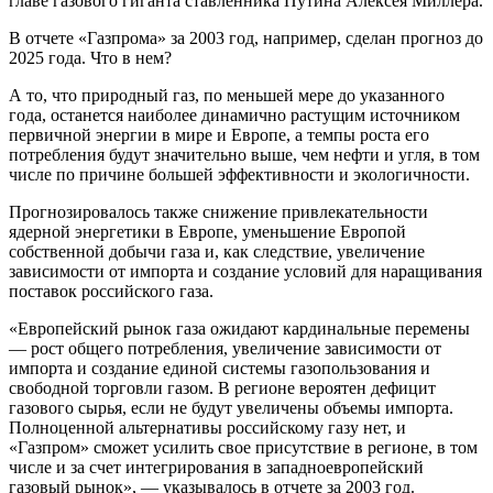
главе газового гиганта ставленника Путина Алексея Миллера.
В отчете «Газпрома» за 2003 год, например, сделан прогноз до
2025 года. Что в нем?
А то, что природный газ, по меньшей мере до указанного
года, останется наиболее динамично растущим источником
первичной энергии в мире и Европе, а темпы роста его
потребления будут значительно выше, чем нефти и угля, в том
числе по причине большей эффективности и экологичности.
Прогнозировалось также снижение привлекательности
ядерной энергетики в Европе, уменьшение Европой
собственной добычи газа и, как следствие, увеличение
зависимости от импорта и создание условий для наращивания
поставок российского газа.
«Европейский рынок газа ожидают кардинальные перемены
— рост общего потребления, увеличение зависимости от
импорта и создание единой системы газопользования и
свободной торговли газом. В регионе вероятен дефицит
газового сырья, если не будут увеличены объемы импорта.
Полноценной альтернативы российскому газу нет, и
«Газпром» сможет усилить свое присутствие в регионе, в том
числе и за счет интегрирования в западноевропейский
газовый рынок», — указывалось в отчете за 2003 год.