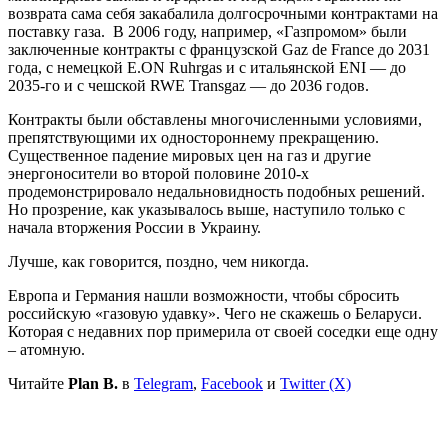
возврата сама себя закабалила долгосрочными контрактами на
поставку газа. В 2006 году, например, «Газпромом» были
заключенные контракты с французской Gaz de France до 2031
года, с немецкой E.ON Ruhrgas и с итальянской ENI — до
2035-го и с чешской RWE Transgaz — до 2036 годов.
Контракты были обставлены многочисленными условиями,
препятствующими их одностороннему прекращению.
Существенное падение мировых цен на газ и другие
энергоносители во второй половине 2010-х
продемонстрировало недальновидность подобных решений.
Но прозрение, как указывалось выше, наступило только с
начала вторжения России в Украину.
Лучше, как говорится, поздно, чем никогда.
Европа и Германия нашли возможности, чтобы сбросить
российскую «газовую удавку». Чего не скажешь о Беларуси.
Которая с недавних пор примерила от своей соседки еще одну
– атомную.
Читайте
Plan B.
в
Telegram
,
Facebook
и
Twitter (X)