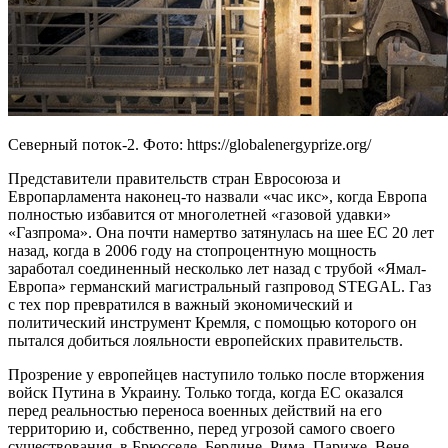
Северный поток-2. Фото: https://globalenergyprize.org/
Представители правительств стран Евросоюза и
Европарламента наконец-то назвали «час икс», когда Европа
полностью избавится от многолетней «газовой удавки»
«Газпрома». Она почти намертво затянулась на шее ЕС 20 лет
назад, когда в 2006 году на стопроцентную мощность
заработал соединенный несколько лет назад с трубой «Ямал-
Европа» германский магистральный газпровод STEGAL. Газ
с тех пор превратился в важный экономический и
политический инструмент Кремля, с помощью которого он
пытался добиться лояльности европейских правительств.
Прозрение у европейцев наступило только после вторжения
войск Путина в Украину. Только тогда, когда ЕС оказался
перед реальностью переноса военных действий на его
территорию и, собственно, перед угрозой самого своего
существования, в Брюсселе, Берлине, Рима, Париже, Вене