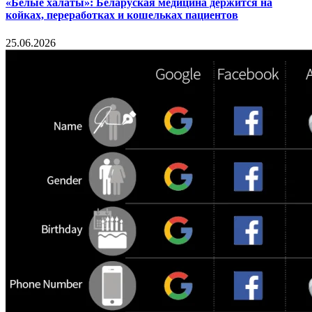
«Белые халаты»: Беларуская медицина держится на
койках, переработках и кошельках пациентов
25.06.2026