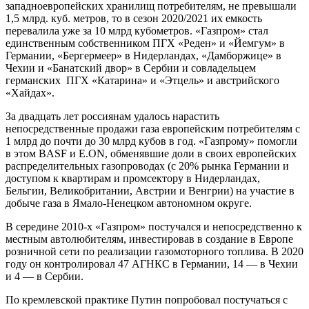
западноевропейских хранилищ потребителям, не превышали
1,5 млрд. куб. метров, то в сезон 2020/2021 их емкость
перевалила уже за 10 млрд кубометров. «Газпром» стал
единственным собственником ПГХ «Реден» и «Йемгум» в
Германии, «Бергермеер» в Нидерландах, «Дамборжице» в
Чехии и «Банатский двор» в Сербии и совладельцем
германских ПГХ «Катарина» и «Этцель» и австрийского
«Хайдах».
За двадцать лет россиянам удалось нарастить
непосредственные продажи газа европейским потребителям с
1 млрд до почти до 30 млрд кубов в год. «Газпрому» помогли
в этом BASF и E.ON, обменявшие доли в своих европейских
распределительных газопроводах (с 20% рынка Германии и
доступом к квартирам и промсектору в Нидерландах,
Бельгии, Великобритании, Австрии и Венгрии) на участие в
добыче газа в Ямало-Ненецком автономном округе.
В середине 2010-х «Газпром» постучался и непосредственно к
местным автолюбителям, инвестировав в создание в Европе
розничной сети по реализации газомоторного топлива. В 2020
году он контролировал 47 АГНКС в Германии, 14 — в Чехии
и 4 — в Сербии.
По кремлевской практике Путин попробовал постучаться с