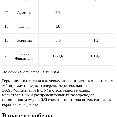
17
Армения
2,1
—
18
Дания
1,8
—
19
Хорватия
1,8
1,2
Латвия/
20
1,6/1,6
1,1/4,6
Финляндия
По данным отчетов «Газпрома»
Германия также стала ключевым инвестиционным партнером
«Газпрома» (в первую очередь, через компании
BASF/Wintershall и E.ON) в строительстве новых
магистральных и распределительных газопроводов,
позволившим ему к 2020 году завоевать значительную часть
европейского рынка.
В шаге от победы