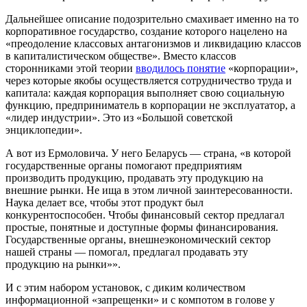
Дальнейшее описание подозрительно смахивает именно на то
корпоративное государство, создание которого нацелено на
«преодоление классовых антагонизмов и ликвидацию классов
в капиталистическом обществе». Вместо классов
сторонниками этой теории
вводилось понятие
«корпорации»,
через которые якобы осуществляется сотрудничество труда и
капитала: каждая корпорация выполняет свою социальную
функцию, предприниматель в корпорации не эксплуататор, а
«лидер индустрии». Это из «Большой советской
энциклопедии».
А вот из Ермоловича. У него Беларусь — страна, «в которой
государственные органы помогают предприятиям
производить продукцию, продавать эту продукцию на
внешние рынки. Не ища в этом личной заинтересованности.
Наука делает все, чтобы этот продукт был
конкурентоспособен. Чтобы финансовый сектор предлагал
простые, понятные и доступные формы финансирования.
Государственные органы, внешнеэкономический сектор
нашей страны — помогал, предлагал продавать эту
продукцию на рынки»».
И с этим набором установок, с диким количеством
информационной «запрещенки» и с компотом в голове у