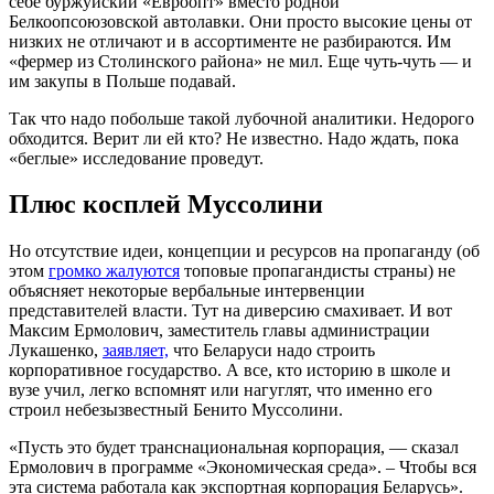
себе буржуйский «Евроопт» вместо родной
Белкоопсоюзовской автолавки. Они просто высокие цены от
низких не отличают и в ассортименте не разбираются. Им
«фермер из Столинского района» не мил. Еще чуть-чуть — и
им закупы в Польше подавай.
Так что надо побольше такой лубочной аналитики. Недорого
обходится. Верит ли ей кто? Не известно. Надо ждать, пока
«беглые» исследование проведут.
Плюс косплей Муссолини
Но отсутствие идеи, концепции и ресурсов на пропаганду (об
этом
громко жалуются
топовые пропагандисты страны) не
объясняет некоторые вербальные интервенции
представителей власти. Тут на диверсию смахивает. И вот
Максим Ермолович, заместитель главы администрации
Лукашенко,
заявляет,
что Беларуси надо строить
корпоративное государство. А все, кто историю в школе и
вузе учил, легко вспомнят или нагуглят, что именно его
строил небезызвестный Бенито Муссолини.
«Пусть это будет транснациональная корпорация, — сказал
Ермолович в программе «Экономическая среда». – Чтобы вся
эта система работала как экспортная корпорация Беларусь».