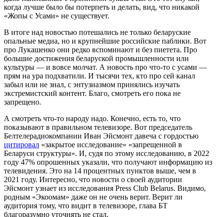
когда лучше было бы потерпеть и делать, вид, что никакой
«Жопы с Усами» не существует.
В итоге над новостью потешались не только беларуские
опальные медиа, но и крупнейшие российские паблики. Вот
про Лукашенко они редко вспоминают и без пиетета. Про
большие достижения беларуской промышленности или
культуры — и вовсе молчат. А новость про что-то с усами —
прям на ура подхватили. И тысячи тех, кто про сей канал
забыл или не знал, с энтузиазмом принялись изучать
экстремистский контент. Благо, смотреть его пока не
запрещено.
А смотреть что-то народу надо. Конечно, есть то, что
показывают в правильном телевизоре. Вот председатель
Белтелерадиокомпании Иван Эйсмонт давеча с гордостью
цитировал
«закрытое исследование» «запрещенной в
Беларуси структуры». И, судя по этому исследованию, в 2022
году 47% опрошенных указали, что получают информацию из
телевидения. Это на 14 процентных пунктов выше, чем в
2021 году. Интересно, что новости о своей аудитории
Эйсмонт узнает из исследования Press Club Belarus. Видимо,
родным «Экоомам» даже он не очень верит. Верит ли
аудитория тому, что видит в телевизоре, глава БТ
благоразумно уточнять не стал.