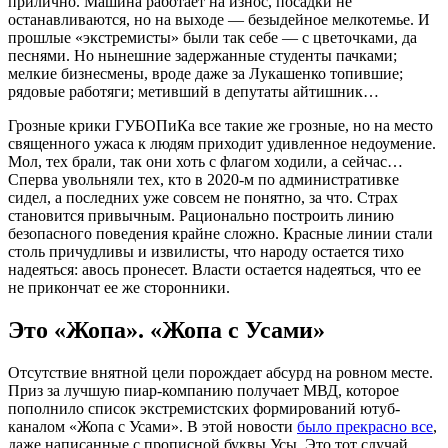
прилично. Машина работает на износ, посадки не
останавливаются, но на выходе — безыдейное мелкотемье. И
прошлые «экстремисты» были так себе — с цветочками, да
песнями. Но нынешние задержанные студенты пачками;
мелкие бизнесмены, вроде даже за Лукашенко топившие;
рядовые работяги; метивший в депутаты айтишник…
Грозные крики ГУБОПиКа все такие же грозные, но на место
священного ужаса к людям приходит удивленное недоумение.
Мол, тех брали, так они хоть с флагом ходили, а сейчас…
Сперва увольняли тех, кто в 2020-м по административке
сидел, а последних уже совсем не понятно, за что. Страх
становится привычным. Рационально построить линию
безопасного поведения крайне сложно. Красные линии стали
столь причудливы и извилисты, что народу остается тихо
надеяться: авось пронесет. Власти остается надеяться, что ее
не прикончат ее же сторонники.
Это «Жопа». «Жопа с Усами»
Отсутствие внятной цели порождает абсурд на ровном месте.
Приз за лучшую пиар-компанию получает МВД, которое
пополнило список экстремистских формирований ютуб-
каналом «Жопа с Усами». В этой новости
было прекрасно все
,
даже написанные с прописной буквы Усы. Это тот случай,