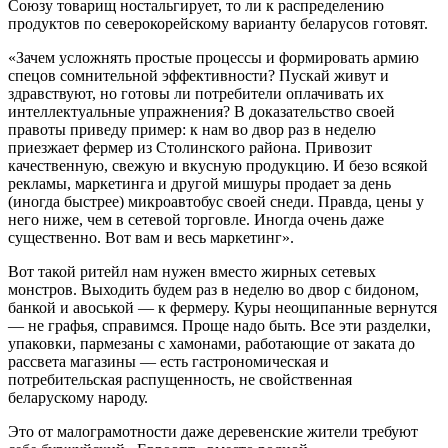
Союзу товарищ ностальгирует, то ли к распределению
продуктов по северокорейскому варианту беларусов готовят.
«Зачем усложнять простые процессы и формировать армию
спецов сомнительной эффективности? Пускай живут и
здравствуют, но готовы ли потребители оплачивать их
интеллектуальные упражнения? В доказательство своей
правоты приведу пример: к нам во двор раз в неделю
приезжает фермер из Столинского района. Привозит
качественную, свежую и вкусную продукцию. И безо всякой
рекламы, маркетинга и другой мишуры продает за день
(иногда быстрее) микроавтобус своей снеди. Правда, цены у
него ниже, чем в сетевой торговле. Иногда очень даже
существенно. Вот вам и весь маркетинг».
Вот такой ритейл нам нужен вместо жирных сетевых
монстров. Выходить будем раз в неделю во двор с бидоном,
банкой и авоськой — к фермеру. Куры неощипанные вернутся
— не графья, справимся. Проще надо быть. Все эти разделки,
упаковки, пармезаны с хамонами, работающие от заката до
рассвета магазины — есть гастрономическая и
потребительская распущенность, не свойственная
беларускому народу.
Это от малограмотности даже деревенские жители требуют