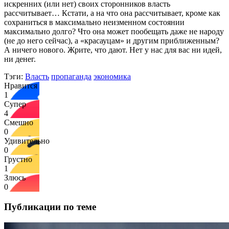
искренних (или нет) своих сторонников власть
рассчитывает… Кстати, а на что она рассчитывает, кроме как
сохраниться в максимально неизменном состоянии
максимально долго? Что она может пообещать даже не народу
(не до него сейчас), а «красауцам» и другим приближенным?
А ничего нового. Жрите, что дают. Нет у нас для вас ни идей,
ни денег.
Тэги:
Власть
пропаганда
экономика
Нравится
1
Супер
4
Смешно
0
Удивительно
0
Грустно
1
Злюсь
0
Публикации по теме