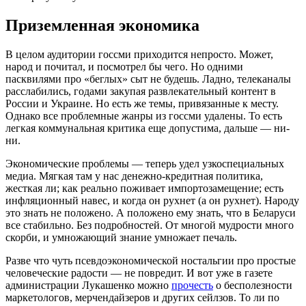
Приземленная экономика
В целом аудитории госсми приходится непросто. Может,
народ и почитал, и посмотрел бы чего. Но одними
пасквилями про «беглых» сыт не будешь. Ладно, телеканалы
расслабились, годами закупая развлекательный контент в
России и Украине. Но есть же темы, привязанные к месту.
Однако все проблемные жанры из госсми удалены. То есть
легкая коммунальная критика еще допустима, дальше — ни-
ни.
Экономические проблемы — теперь удел узкоспециальных
медиа. Мягкая там у нас денежно-кредитная политика,
жесткая ли; как реально поживает импортозамещение; есть
инфляционный навес, и когда он рухнет (а он рухнет). Народу
это знать не положено. А положено ему знать, что в Беларуси
все стабильно. Без подробностей. От многой мудрости много
скорби, и умножающий знание умножает печаль.
Разве что чуть псевдоэкономической ностальгии про простые
человеческие радости — не повредит. И вот уже в газете
администрации Лукашенко можно
прочесть
о бесполезности
маркетологов, мерчендайзеров и других сейлзов. То ли по