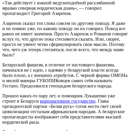
«Так действует с южной медузоподобной расхлябанной
мразью северная нордическая длань», — говорил
пропагандист Григорий Азаренок.
Азаренок сказал эти слова совсем по другому поводу. Я даже
и не помню уже, по какому поводу он их говорил. Повод все
равно не имеет значения. Просто Азаренок и Романов говорят
вслух то, что другие пока стесняются сказать. Или, скорее,
просто не умеют четко сформулировать свои мысли. Потому
что, чего уж теперь стесняться, после всего, что между нами
было?
Беларуский фашизм, в отличие от настоящего фашизма,
начинался не с идеи, с идеями у беларуской власти всегда
было плохо, а с внешних атрибутов. С черной формы ОМОНа
и милой манеры ГУБОПИКовцев самих себя называть
Гестапо. Продолжился геноцидом беларуского народа.
Прошло каких-то пару лет, и помощник Лукашенко уже
строит в Беларуси
корпоративное государство
. Глава
президентской партии «Белая русь» готов нести свет своей
цивилизации отсталым африканским народам. А беларуские
пропагандисты воображают себя представителями высшей
нордической расы.