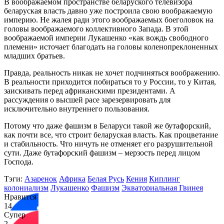
В воображаемом пространстве беларуского телевизора
беларуская власть давно уже построила свою воображаемую
империю. Не жалея ради этого воображаемых боеголовок на
головы воображаемого коллективного Запада. В этой
воображаемой империи Лукашенко «как вождь свободного
племени» источает благодать на головы коленопреклоненных
младших братьев.
Правда, реальность никак не хочет подчиняться воображению.
В реальности приходится побираться то у России, то у Китая,
заискивать перед африканскими президентами. А
рассуждения о высшей расе зарезервировать для
исключительно внутреннего пользования.
Потому что даже фашизм в Беларуси такой же бутафорский,
как почти все, что строит беларуская власть. Как процветание
и стабильность. Что ничуть не отменяет его разрушительной
сути. Даже бутафорский фашизм – мерзость перед лицом
Господа.
Тэги:
Азаренок
Африка
Белая Русь
Кения
Киплинг
колониализм
Лукашенко
Фашизм
Экваториальная Гвинея
Нравится
14
Супер
2