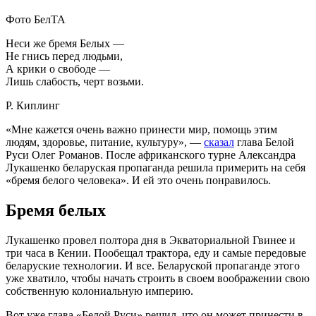
Фото БелТА
Неси же бремя Белых —
Не гнись перед людьми,
А крики о свободе —
Лишь слабость, черт возьми.
Р. Киплинг
«Мне кажется очень важно принести мир, помощь этим
людям, здоровье, питание, культуру», —
сказал
глава Белой
Руси Олег Романов. После африканского турне Александра
Лукашенко беларуская пропаганда решила примерить на себя
«бремя белого человека». И ей это очень понравилось.
Бремя белых
Лукашенко провел полтора дня в Экваториальной Гвинее и
три часа в Кении. Пообещал трактора, еду и самые передовые
беларуские технологии. И все. Беларуской пропаганде этого
уже хватило, чтобы начать строить в своем воображении свою
собственную колониальную империю.
Вот уже глава «Белой Руси» решил, что он может принести в