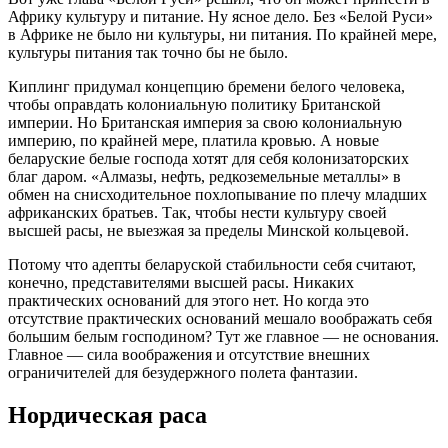
Африку культуру и питание. Ну ясное дело. Без «Белой Руси»
в Африке не было ни культуры, ни питания. По крайней мере,
культуры питания так точно бы не было.
Киплинг придумал концепцию бремени белого человека,
чтобы оправдать колониальную политику Британской
империи. Но Британская империя за свою колониальную
империю, по крайней мере, платила кровью. А новые
беларуские белые господа хотят для себя колонизаторских
благ даром. «Алмазы, нефть, редкоземельные металлы» в
обмен на снисходительное похлопывание по плечу младших
африканских братьев. Так, чтобы нести культуру своей
высшей расы, не выезжая за пределы Минской кольцевой.
Потому что адепты беларуской стабильности себя считают,
конечно, представителями высшей расы. Никаких
практических оснований для этого нет. Но когда это
отсутствие практических оснований мешало воображать себя
большим белым господином? Тут же главное — не основания.
Главное — сила воображения и отсутствие внешних
ограничителей для безудержного полета фантазии.
Нордическая раса