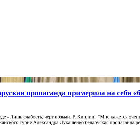
руская пропаганда примерила на себя «б
оде - Лишь слабость, черт возьми. Р. Киплинг "Мне кажется оче
анского турне Александра Лукашенко беларуская пропаганда реш