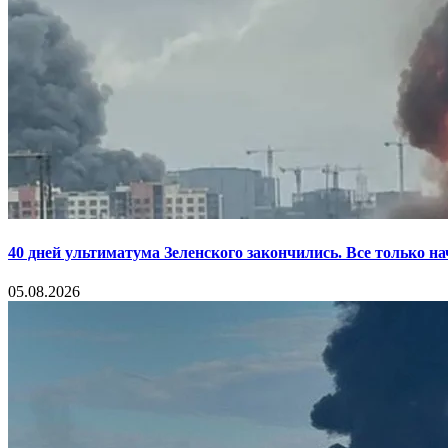
40 дней ультиматума Зеленского закончились. Все только н
05.08.2026