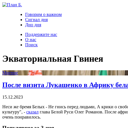
Говорим о важном
Сигнал дня
Дно дня
Поддержите нас
О нас
Поиск
Экваториальная Гвинея
Мнение
После визита Лукашенко в Африку бела
15.12.2023
Неси же бремя Белых - Не гнись перед людьми, А крики о своб
культуру", -
сказал
глава Белой Руси Олег Романов. После африк
очень понравилось.
Популярное за 3 дня