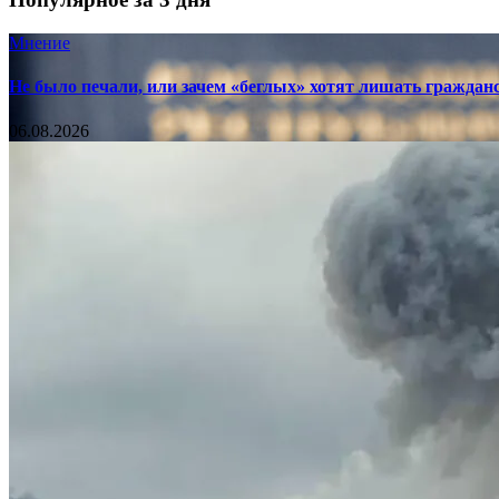
Мнение
Не было печали, или зачем «беглых» хотят лишать граждан
06.08.2026