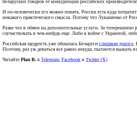
беларуских товаров от конкуренции российских производителе
И по-человечески его можно понять. России есть куда потратит
никакого практического смысла. Потому что Лукашенко от Росси
Разве что в обмен на дополнительные услуги. За теперешнюю 
соучаствовать в чем-нибудь еще. Либо в войне с Украиной, либ
Российская щедрость уже обошлась Беларуси
слишком дорого
.
Поэтому, раз уж деваться все равно некуда, пытаются выжать 
Читайте
Plan B.
в
Telegram
,
Facebook
и
Twitter (X)