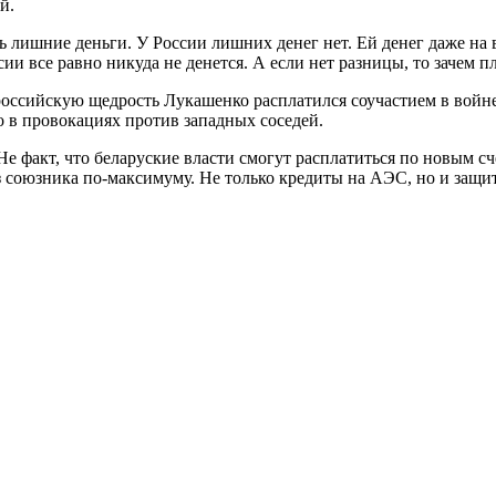
й.
ь лишние деньги. У России лишних денег нет. Ей денег даже на 
и все равно никуда не денется. А если нет разницы, то зачем п
российскую щедрость Лукашенко расплатился соучастием в войне
о в провокациях против западных соседей.
 Не факт, что беларуские власти смогут расплатиться по новым сч
из союзника по-максимуму. Не только кредиты на АЭС, но и защи