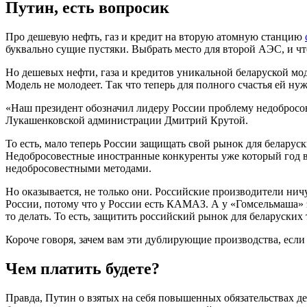
Путин, есть вопросик
Про дешевую нефть, газ и кредит на вторую атомную станцию
буквально сущие пустяки. Выбрать место для второй АЭС, и ч
Но дешевых нефти, газа и кредитов уникальной беларуской мод
Модель не молодеет. Так что теперь для полного счастья ей н
«Наш президент обозначил лидеру России проблему недобросо
Лукашенковской администрации Дмитрий Крутой.
То есть, мало теперь России защищать свой рынок для беларус
Недобросовестные иностранные конкуренты уже который год в
недобросовестными методами.
Но оказывается, не только они. Российские производители нич
России, потому что у России есть КАМАЗ. А у «Гомсельмаша» э
то делать. То есть, защитить российский рынок для беларуски
Короче говоря, зачем вам эти дублирующие производства, если
Чем платить будете?
Правда, Путин о взятых на себя повышенных обязательствах дел