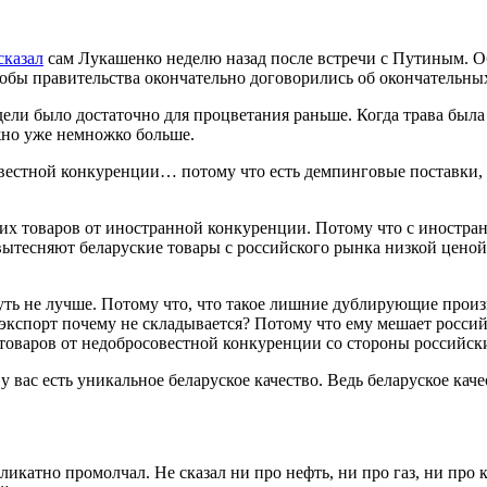
сказал
сам Лукашенко неделю назад после встречи с Путиным. Об
тобы правительства окончательно договорились об окончательны
ели было достаточно для процветания раньше. Когда трава была 
ужно уже немножко больше.
вестной конкуренции… потому что есть демпинговые поставки,
ких товаров от иностранной конкуренции. Потому что с иностра
ытесняют беларуские товары с российского рынка низкой ценой
уть не лучше. Потому что, что такое лишние дублирующие произ
кспорт почему не складывается? Потому что ему мешает российс
х товаров от недобросовестной конкуренции со стороны российск
 у вас есть уникальное беларуское качество. Ведь беларуское ка
икатно промолчал. Не сказал ни про нефть, ни про газ, ни про 