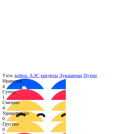
Тэги:
война. АЭС
кредиты
Лукашенко
Путин
Нравится
4
Супер
1
Смешно
4
Удивительно
0
Грустно
0